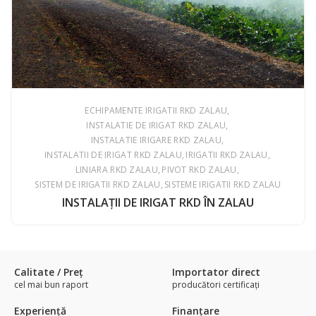
ECHIPAMENTE IRIGATII RKD ZALAU
INSTALATIE DE IRIGAT RKD ZALAU
INSTALATIE IRIGARE RKD ZALAU
INSTALATII DE IRIGAT RKD ZALAU
IRIGATII RKD ZALAU
LINIARA RKD ZALAU
PIVOT RKD ZALAU
SISTEM DE IRIGATII RKD ZALAU
SISTEME IRIGATII RKD ZALAU
INSTALAŢII DE IRIGAT RKD ÎN ZALAU
Calitate / Preţ
Importator direct
cel mai bun raport
producători certificaţi
Experienţă
Finanțare