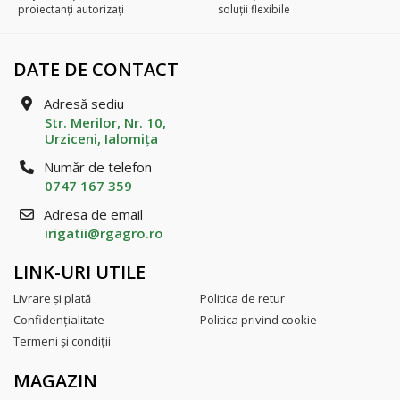
proiectanți autorizați
soluții flexibile
DATE DE CONTACT
Adresă sediu
Str. Merilor, Nr. 10,
Urziceni, Ialomiţa
Număr de telefon
0747 167 359
Adresa de email
irigatii@rgagro.ro
LINK-URI UTILE
Livrare şi plată
Politica de retur
Confidenţialitate
Politica privind cookie
Termeni şi condiţii
MAGAZIN