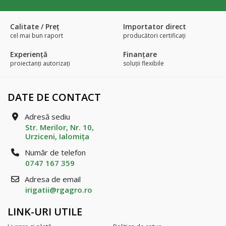
Calitate / Preţ
Importator direct
cel mai bun raport
producători certificaţi
Experienţă
Finanțare
proiectanți autorizați
soluții flexibile
DATE DE CONTACT
Adresă sediu
Str. Merilor, Nr. 10,
Urziceni, Ialomiţa
Număr de telefon
0747 167 359
Adresa de email
irigatii@rgagro.ro
LINK-URI UTILE