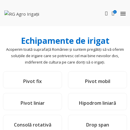
0
Instalaţii de irigat RKD in Zalau – Sisteme de irigații RKD Zalau –
Echipamente
pentru irigat Zalau – Instalaţii de irigare
terenuri
– Instalaţie de irigat tip pivot RKD – Utilaje irigații Zalau
instalatii de irigat rkd Zalau
sisteme de irigatii rkd in Zalau
Utilaje de irigare cu pivot rkd in Zalau pentru cresterea productivitatii si reducerea costurilor de operare in timpul irigatiei.
echipamente pentru irigat rkd in Zalau
instalatie de irigare terenuri rkd in Zalau
Echipamente de irigat
Acoperim toată suprafață României și suntem pregătiți să vă oferim
soluțiile de irigare care se potrivesc cel mai bine nevoilor dvs,
indiferent de cultura pe care doriți să o irigați.
Pivot fix
Pivot mobil
Pivot liniar
Hipodrom liniară
Consolă rotativă
Drop span