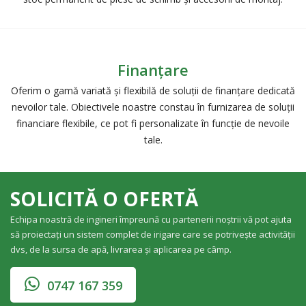
Finanțare
Oferim o gamă variată și flexibilă de soluții de finanțare dedicată
nevoilor tale. Obiectivele noastre constau în furnizarea de soluții
financiare flexibile, ce pot fi personalizate în funcție de nevoile
tale.
SOLICITĂ O OFERTĂ
Echipa noastră de ingineri împreună cu partenerii noștrii vă pot ajuta
să proiectați un sistem complet de irigare care se potrivește activității
dvs, de la sursa de apă, livrarea și aplicarea pe câmp.
0747 167 359