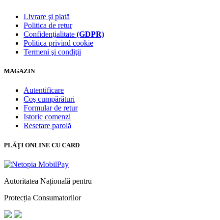
Livrare şi plată
Politica de retur
Confidenţialitate
(GDPR)
Politica privind cookie
Termeni şi condiţii
MAGAZIN
Autentificare
Coş cumpărături
Formular de retur
Istoric comenzi
Resetare parolă
PLĂŢI ONLINE CU CARD
Autoritatea Națională pentru
Protecția Consumatorilor