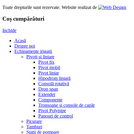
Toate drepturile sunt rezervate. Website realizat de
Coș cumpărături
Inchide
Acasă
Despre noi
Echipamente irigaţii
Pivoţi şi liniare
Pivot fix
Pivot mobil
Pivot liniar
Hipodrom liniară
Consolă rotativă
Drop span
Extender
Componente
Tronsoane şi console de capăt
Pivot Polypipe
Panouri de control
Picurare
Tamburi
Staţii de pompare