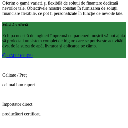
Oferim o gamă variată și flexibilă de soluții de finanțare dedicată
nevoilor tale. Obiectivele noastre constau în furnizarea de soluții
financiare flexibile, ce pot fi personalizate în funcție de nevoile tale.
Solicită o ofertă
Echipa noastră de ingineri împreună cu partenerii noștrii vă pot ajuta
să proiectați un sistem complet de irigare care se potrivește activității
dvs, de la sursa de apă, livrarea și aplicarea pe câmp.
0747 167 359
Calitate / Preţ
cel mai bun raport
Importator direct
producători certificaţi