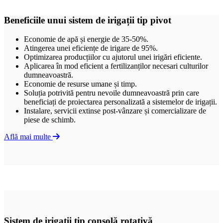
Beneficiile unui sistem de irigații tip pivot
Economie de apă și energie de 35-50%.
Atingerea unei eficiențe de irigare de 95%.
Optimizarea producțiilor cu ajutorul unei irigări eficiente.
Aplicarea în mod eficient a fertilizanților necesari culturilor
dumneavoastră.
Economie de resurse umane și timp.
Soluția potrivită pentru nevoile dumneavoastră prin care
beneficiați de proiectarea personalizată a sistemelor de irigații.
Instalare, servicii extinse post-vânzare și comercializare de
piese de schimb.
Află mai multe
Sistem de irigații tip consolă rotativă