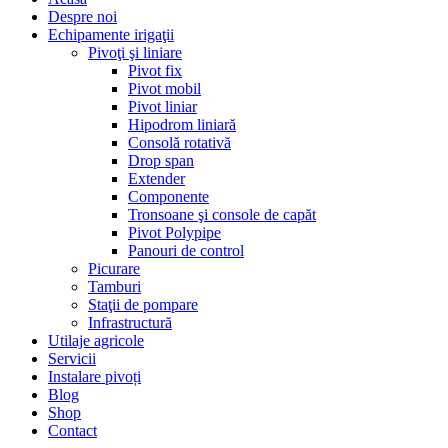
Despre noi
Echipamente irigaţii
Pivoţi şi liniare
Pivot fix
Pivot mobil
Pivot liniar
Hipodrom liniară
Consolă rotativă
Drop span
Extender
Componente
Tronsoane şi console de capăt
Pivot Polypipe
Panouri de control
Picurare
Tamburi
Staţii de pompare
Infrastructură
Utilaje agricole
Servicii
Instalare pivoți
Blog
Shop
Contact