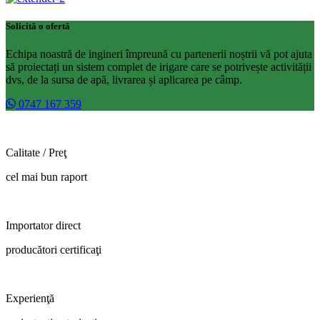
Solicită o ofertă
Echipa noastră de ingineri împreună cu partenerii noștrii vă pot ajuta
să proiectați un sistem complet de irigare care se potrivește activității
dvs, de la sursa de apă, livrarea și aplicarea pe câmp.
0747 167 359
Calitate / Preţ
cel mai bun raport
Importator direct
producători certificaţi
Experienţă