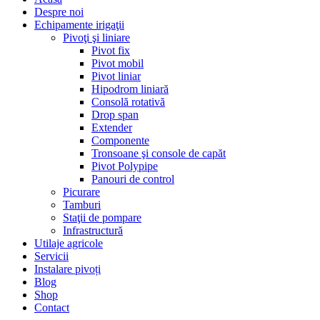
Despre noi
Echipamente irigaţii
Pivoţi şi liniare
Pivot fix
Pivot mobil
Pivot liniar
Hipodrom liniară
Consolă rotativă
Drop span
Extender
Componente
Tronsoane şi console de capăt
Pivot Polypipe
Panouri de control
Picurare
Tamburi
Staţii de pompare
Infrastructură
Utilaje agricole
Servicii
Instalare pivoți
Blog
Shop
Contact