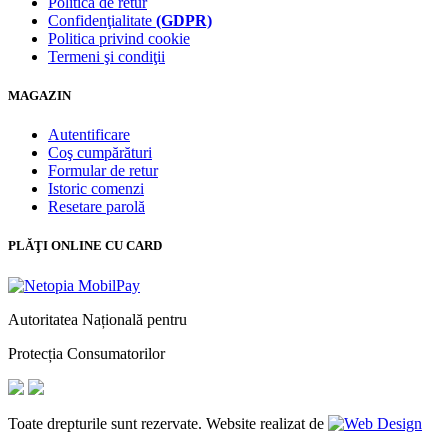
Politica de retur
Confidenţialitate
(GDPR)
Politica privind cookie
Termeni şi condiţii
MAGAZIN
Autentificare
Coş cumpărături
Formular de retur
Istoric comenzi
Resetare parolă
PLĂŢI ONLINE CU CARD
Autoritatea Națională pentru
Protecția Consumatorilor
Toate drepturile sunt rezervate. Website realizat de