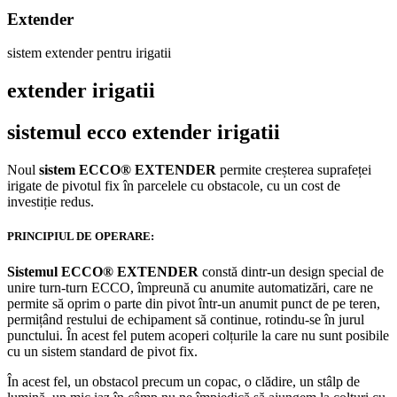
Extender
sistem extender pentru irigatii
extender irigatii
sistemul ecco extender irigatii
Noul
sistem ECCO® EXTENDER
permite creșterea suprafeței
irigate de pivotul fix în parcelele cu obstacole, cu un cost de
investiție redus.
PRINCIPIUL DE OPERARE:
Sistemul ECCO® EXTENDER
constă dintr-un design special de
unire turn-turn ECCO, împreună cu anumite automatizări, care ne
permite să oprim o parte din pivot într-un anumit punct de pe teren,
permițând restului de echipament să continue, rotindu-se în jurul
punctului. În acest fel putem acoperi colțurile la care nu sunt posibile
cu un sistem standard de pivot fix.
În acest fel, un obstacol precum un copac, o clădire, un stâlp de