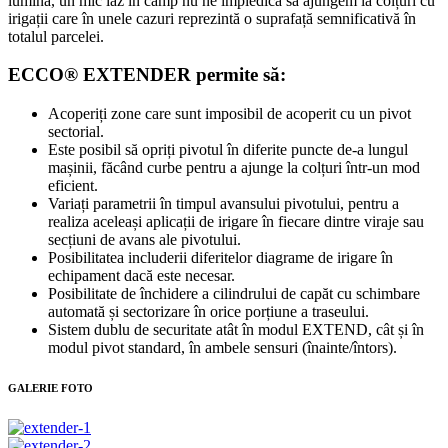
lumină, un mic iaz în câmp nu ne împiedică să ajungem la colțuri cu
irigații care în unele cazuri reprezintă o suprafață semnificativă în
totalul parcelei.
ECCO® EXTENDER permite să:
Acoperiți zone care sunt imposibil de acoperit cu un pivot
sectorial.
Este posibil să opriți pivotul în diferite puncte de-a lungul
mașinii, făcând curbe pentru a ajunge la colțuri într-un mod
eficient.
Variați parametrii în timpul avansului pivotului, pentru a
realiza aceleași aplicații de irigare în fiecare dintre viraje sau
secțiuni de avans ale pivotului.
Posibilitatea includerii diferitelor diagrame de irigare în
echipament dacă este necesar.
Posibilitate de închidere a cilindrului de capăt cu schimbare
automată și sectorizare în orice porțiune a traseului.
Sistem dublu de securitate atât în modul EXTEND, cât și în
modul pivot standard, în ambele sensuri (înainte/întors).
GALERIE FOTO