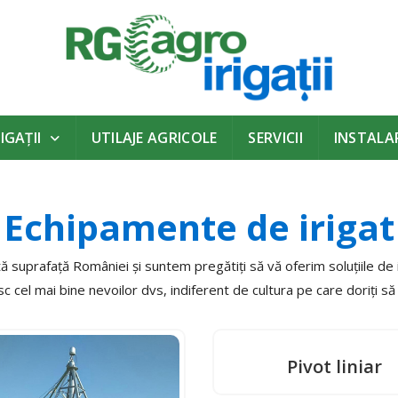
IGAŢII
UTILAJE AGRICOLE
SERVICII
INSTALAR
Echipamente de irigat
 suprafață României și suntem pregătiți să vă oferim soluțiile de 
c cel mai bine nevoilor dvs, indiferent de cultura pe care doriți să o
Pivot liniar