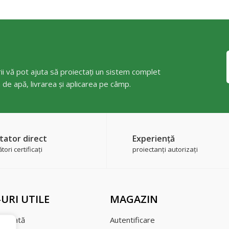
ii vă pot ajuta să proiectați un sistem complet
a de apă, livrarea și aplicarea pe câmp.
tator direct
Experienţă
ori certificaţi
proiectanți autorizați
-URI UTILE
MAGAZIN
şi plată
Autentificare