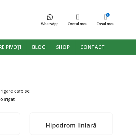
0
WhatsApp
Contul meu
Coşul meu
E PIVOȚI
BLOG
SHOP
CONTACT
irigare care se
 irigați.
Hipodrom liniară