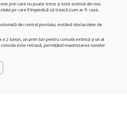
 zone prin care nu poate trece și este extinsă din nou
ului pe care îl împiedică să treacă (cum ar fi: case,
utomată din centrul pivotului, evitând obstacolele de
a a 2 tunuri, un prim tun pentru consola extinsă și un al
d consola este retrasă, permițând maximizarea zonelor