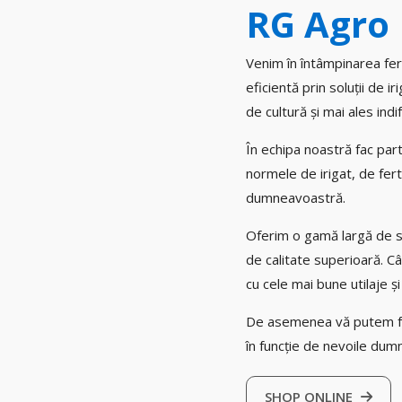
RG Agro I
Venim în întâmpinarea fe
eficientă prin soluții de ir
de cultură și mai ales indi
În echipa noastră fac parte
normele de irigat, de ferti
dumneavoastră.
Oferim o gamă largă de si
de calitate superioară. C
cu cele mai bune utilaje 
De asemenea vă putem furni
în funcție de nevoile dum
SHOP ONLINE