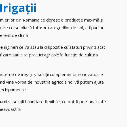
rigaţii
rmierilor din România ce doresc o producție maximă și
igare ce se pliază tuturor categoriilor de sol, a tipurilor
ferent de climă.
 ingineri ce vă stau la dispoziție cu sfaturi privind atât
lizare sau alte practici agricole în funcție de cultura
steme de irigații și soluții complementare inovatoare
ând vine vorba de industria agricolă noi vă putem ajuta
și echipamente.
za soluții financiare flexibile, ce pot fi personalizate
neavoastră.