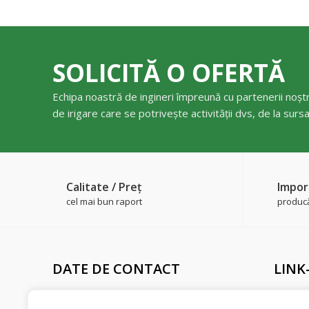
SOLICITĂ O OFERTĂ
Echipa noastră de ingineri împreună cu partenerii noștr
de irigare care se potrivește activității dvs, de la surs
Calitate / Preţ
Impor
cel mai bun raport
producăt
DATE DE CONTACT
LINK
Adresă sediu
Livrare 