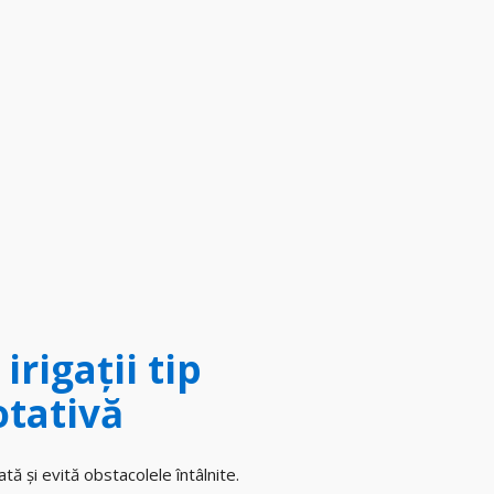
irigații tip
otativă
tă și evită obstacolele întâlnite.