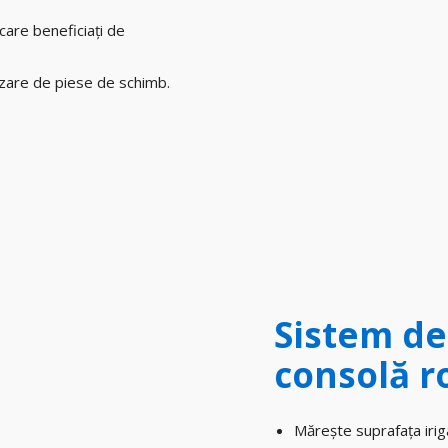
care beneficiați de
lizare de piese de schimb.
Sistem de 
consolă r
Mărește suprafața iriga