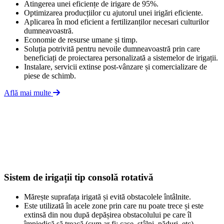
Atingerea unei eficiențe de irigare de 95%.
Optimizarea producțiilor cu ajutorul unei irigări eficiente.
Aplicarea în mod eficient a fertilizanților necesari culturilor
dumneavoastră.
Economie de resurse umane și timp.
Soluția potrivită pentru nevoile dumneavoastră prin care
beneficiați de proiectarea personalizată a sistemelor de irigații.
Instalare, servicii extinse post-vânzare și comercializare de
piese de schimb.
Află mai multe
Sistem de irigații tip consolă rotativă
Mărește suprafața irigată și evită obstacolele întâlnite.
Este utilizată în acele zone prin care nu poate trece și este
extinsă din nou după depășirea obstacolului pe care îl
împiedică să treacă (cum ar fi: case, stâlpi, păduri, etc).