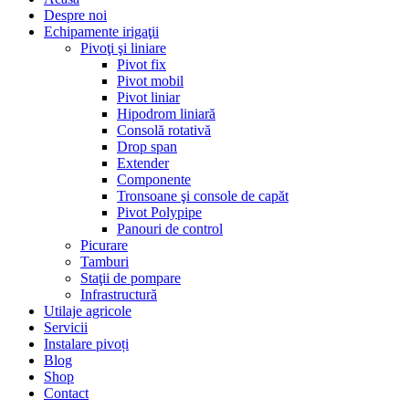
Despre noi
Echipamente irigaţii
Pivoţi şi liniare
Pivot fix
Pivot mobil
Pivot liniar
Hipodrom liniară
Consolă rotativă
Drop span
Extender
Componente
Tronsoane şi console de capăt
Pivot Polypipe
Panouri de control
Picurare
Tamburi
Staţii de pompare
Infrastructură
Utilaje agricole
Servicii
Instalare pivoți
Blog
Shop
Contact