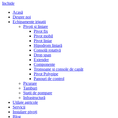
Inchide
Acasă
Despre noi
Echipamente irigaţii
Pivoţi şi liniare
Pivot fix
Pivot mobil
Pivot liniar
Hipodrom liniară
Consolă rotativă
Drop span
Extender
Componente
Tronsoane şi console de capăt
Pivot Polypipe
Panouri de control
Picurare
Tamburi
Staţii de pompare
Infrastructură
Utilaje agricole
Servicii
Instalare pivoți
Blog