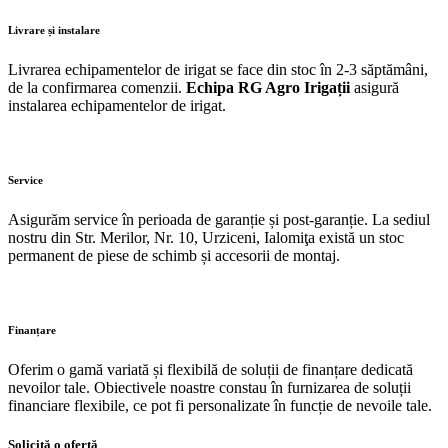
Livrare și instalare
Livrarea echipamentelor de irigat se face din stoc în 2-3 săptămâni,
de la confirmarea comenzii.
Echipa RG Agro Irigații
asigură
instalarea echipamentelor de irigat.
Service
Asigurăm service în perioada de garanție și post-garanție. La sediul
nostru din Str. Merilor, Nr. 10, Urziceni, Ialomiţa există un stoc
permanent de piese de schimb și accesorii de montaj.
Finanțare
Oferim o gamă variată și flexibilă de soluții de finanțare dedicată
nevoilor tale. Obiectivele noastre constau în furnizarea de soluții
financiare flexibile, ce pot fi personalizate în funcție de nevoile tale.
Solicită o ofertă