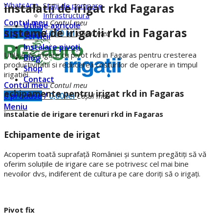
WhatsApp
Staţii de pompare
instalatii de irigat rkd Fagaras
Infrastructură
Contul meu
Contul meu
Utilaje agricole
sisteme de irigatii rkd in Fagaras
0
produse
/
0,00
lei
Coşul meu
Servicii
Instalare pivoți
Utilaje de irigare cu pivot rkd in Fagaras pentru cresterea
Blog
productivitatii si reducerea costurilor de operare in timpul
Shop
irigatiei.
Contact
Contul meu
Contul meu
echipamente pentru irigat rkd in Fagaras
0
produse
/
0,00
lei
Coşul meu
Meniu
instalatie de irigare terenuri rkd in Fagaras
Echipamente de irigat
Acoperim toată suprafață României și suntem pregătiți să vă
oferim soluțiile de irigare care se potrivesc cel mai bine
nevoilor dvs, indiferent de cultura pe care doriți să o irigați.
Pivot fix