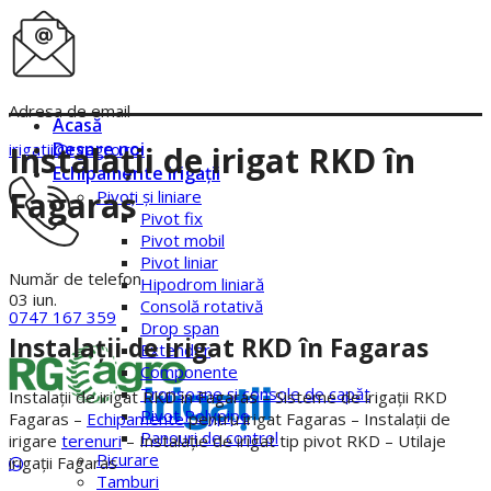
Adresa de email
Acasă
Despre noi
irigatii@rgagro.ro
Instalaţii de irigat RKD în
Echipamente irigaţii
Fagaras
Pivoţi şi liniare
Pivot fix
Pivot mobil
Pivot liniar
Număr de telefon
Hipodrom liniară
03
iun.
Consolă rotativă
0747 167 359
Drop span
Instalaţii de irigat RKD în Fagaras
Extender
Componente
Tronsoane şi console de capăt
Instalaţii de irigat RKD in Fagaras – Sisteme de irigații RKD
Pivot Polypipe
Fagaras –
Echipamente
pentru irigat Fagaras – Instalaţii de
Panouri de control
irigare
terenuri
– Instalaţie de irigat tip pivot RKD – Utilaje
Picurare
irigații Fagaras
Tamburi