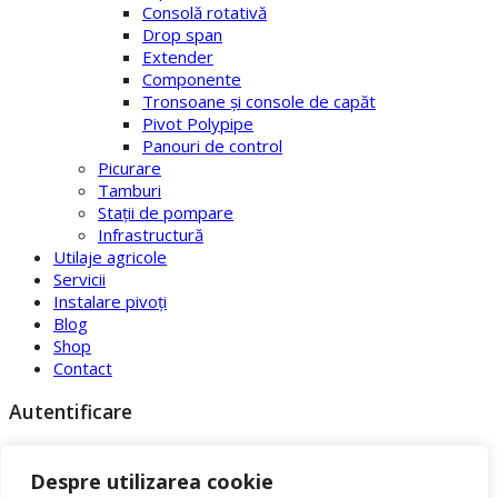
Consolă rotativă
Drop span
Extender
Componente
Tronsoane şi console de capăt
Pivot Polypipe
Panouri de control
Picurare
Tamburi
Staţii de pompare
Infrastructură
Utilaje agricole
Servicii
Instalare pivoți
Blog
Shop
Contact
Autentificare
Inchide
Despre utilizarea cookie
Adresa e-mail
*