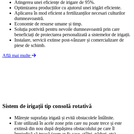
Atingerea unei eficiențe de irigare de 95%.
Optimizarea producțiilor cu ajutorul unei irigări eficiente.
Aplicarea în mod eficient a fertilizanților necesari culturilor
dumneavoastră.
Economie de resurse umane și timp.
Soluția potrivită pentru nevoile dumneavoastră prin care
beneficiați de proiectarea personalizată a sistemelor de irigații.
Instalare, servicii extinse post-vânzare și comercializare de
piese de schimb.
Află mai multe
Sistem de irigații tip consolă rotativă
Mărește suprafața irigată și evită obstacolele întâlnite.
Este utilizată în acele zone prin care nu poate trece și este
extinsă din nou după depășirea obstacolului pe care îl
împiedică să treacă (cum ar fi: case, stâlpi, păduri, etc).