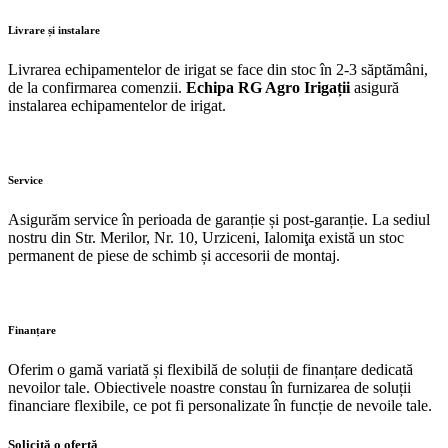
Livrare și instalare
Livrarea echipamentelor de irigat se face din stoc în 2-3 săptămâni,
de la confirmarea comenzii.
Echipa RG Agro Irigații
asigură
instalarea echipamentelor de irigat.
Service
Asigurăm service în perioada de garanție și post-garanție. La sediul
nostru din Str. Merilor, Nr. 10, Urziceni, Ialomiţa există un stoc
permanent de piese de schimb și accesorii de montaj.
Finanțare
Oferim o gamă variată și flexibilă de soluții de finanțare dedicată
nevoilor tale. Obiectivele noastre constau în furnizarea de soluții
financiare flexibile, ce pot fi personalizate în funcție de nevoile tale.
Solicită o ofertă