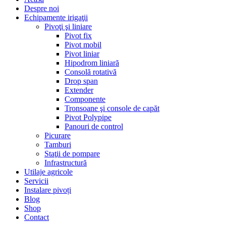
Despre noi
Echipamente irigaţii
Pivoţi şi liniare
Pivot fix
Pivot mobil
Pivot liniar
Hipodrom liniară
Consolă rotativă
Drop span
Extender
Componente
Tronsoane şi console de capăt
Pivot Polypipe
Panouri de control
Picurare
Tamburi
Staţii de pompare
Infrastructură
Utilaje agricole
Servicii
Instalare pivoți
Blog
Shop
Contact