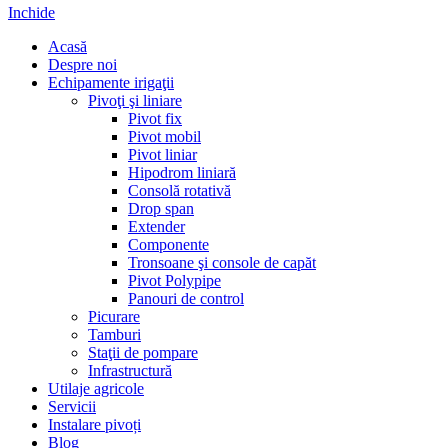
Inchide
Acasă
Despre noi
Echipamente irigaţii
Pivoţi şi liniare
Pivot fix
Pivot mobil
Pivot liniar
Hipodrom liniară
Consolă rotativă
Drop span
Extender
Componente
Tronsoane şi console de capăt
Pivot Polypipe
Panouri de control
Picurare
Tamburi
Staţii de pompare
Infrastructură
Utilaje agricole
Servicii
Instalare pivoți
Blog