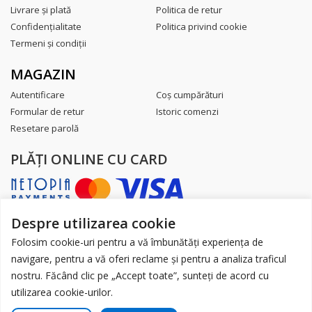
Livrare şi plată
Politica de retur
Confidenţialitate
Politica privind cookie
Termeni şi condiţii
MAGAZIN
Autentificare
Coş cumpărături
Formular de retur
Istoric comenzi
Resetare parolă
PLĂŢI ONLINE CU CARD
Despre utilizarea cookie
AUTORITATEA NAȚIONALĂ PENTRU
PROTECȚIA CONSUMATORILOR
Folosim cookie-uri pentru a vă îmbunătăți experiența de
navigare, pentru a vă oferi reclame și pentru a analiza traficul
nostru. Făcând clic pe „Accept toate”, sunteți de acord cu
utilizarea cookie-urilor.
Toate drepturile sunt rezervate.