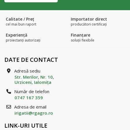
Calitate / Preţ
Importator direct
cel mai bun raport
producători certificaţi
Experienţă
Finanțare
proiectanți autorizați
soluții flexibile
DATE DE CONTACT
Adresă sediu
Str. Merilor, Nr. 10,
Urziceni, Ialomiţa
Număr de telefon
0747 167 359
Adresa de email
irigatii@rgagro.ro
LINK-URI UTILE