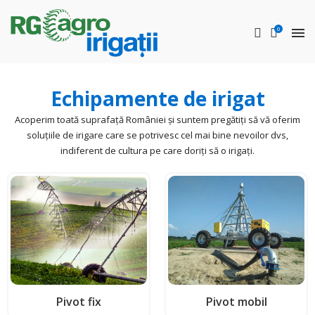
0
Instalaţii de irigat Recas – Sisteme de irigații Recas –
Echipamente
pentru irigat Recas – Instalaţii de irigare
terenuri
– Instalaţie de irigat tip pivot – Utilaje irigații Recas
instalatii de irigat Recas
sisteme de irigatii Recas
Utilaje de irigare cu pivot in Recas pentru cresterea productivitatii si reducerea costurilor de operare in timpul irigatiei.
echipamente pentru irigat Recas
instalatie de irigare terenuri Recas
Echipamente de irigat
Acoperim toată suprafață României și suntem pregătiți să vă oferim
soluțiile de irigare care se potrivesc cel mai bine nevoilor dvs,
indiferent de cultura pe care doriți să o irigați.
Pivot fix
Pivot mobil