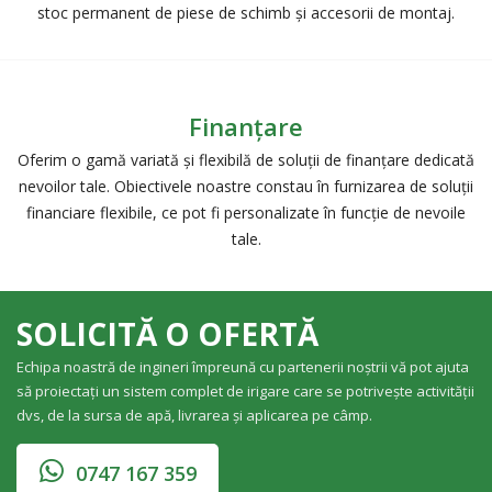
stoc permanent de piese de schimb și accesorii de montaj.
Finanțare
Oferim o gamă variată și flexibilă de soluții de finanțare dedicată
nevoilor tale. Obiectivele noastre constau în furnizarea de soluții
financiare flexibile, ce pot fi personalizate în funcție de nevoile
tale.
SOLICITĂ O OFERTĂ
Echipa noastră de ingineri împreună cu partenerii noștrii vă pot ajuta
să proiectați un sistem complet de irigare care se potrivește activității
dvs, de la sursa de apă, livrarea și aplicarea pe câmp.
0747 167 359