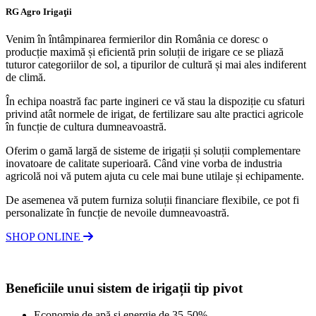
RG Agro Irigaţii
Venim în întâmpinarea fermierilor din România ce doresc o
producție maximă și eficientă prin soluții de irigare ce se pliază
tuturor categoriilor de sol, a tipurilor de cultură și mai ales indiferent
de climă.
În echipa noastră fac parte ingineri ce vă stau la dispoziție cu sfaturi
privind atât normele de irigat, de fertilizare sau alte practici agricole
în funcție de cultura dumneavoastră.
Oferim o gamă largă de sisteme de irigații și soluții complementare
inovatoare de calitate superioară. Când vine vorba de industria
agricolă noi vă putem ajuta cu cele mai bune utilaje și echipamente.
De asemenea vă putem furniza soluții financiare flexibile, ce pot fi
personalizate în funcție de nevoile dumneavoastră.
SHOP ONLINE
Beneficiile unui sistem de irigații tip pivot
Economie de apă și energie de 35-50%.