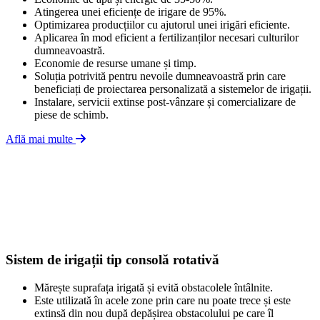
Atingerea unei eficiențe de irigare de 95%.
Optimizarea producțiilor cu ajutorul unei irigări eficiente.
Aplicarea în mod eficient a fertilizanților necesari culturilor
dumneavoastră.
Economie de resurse umane și timp.
Soluția potrivită pentru nevoile dumneavoastră prin care
beneficiați de proiectarea personalizată a sistemelor de irigații.
Instalare, servicii extinse post-vânzare și comercializare de
piese de schimb.
Află mai multe
Sistem de irigații tip consolă rotativă
Mărește suprafața irigată și evită obstacolele întâlnite.
Este utilizată în acele zone prin care nu poate trece și este
extinsă din nou după depășirea obstacolului pe care îl