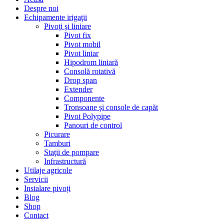
Despre noi
Echipamente irigaţii
Pivoţi şi liniare
Pivot fix
Pivot mobil
Pivot liniar
Hipodrom liniară
Consolă rotativă
Drop span
Extender
Componente
Tronsoane şi console de capăt
Pivot Polypipe
Panouri de control
Picurare
Tamburi
Staţii de pompare
Infrastructură
Utilaje agricole
Servicii
Instalare pivoți
Blog
Shop
Contact