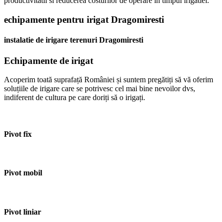
productivitatii si reducerea costurilor de operare in timpul irigatiei.
echipamente pentru irigat Dragomiresti
instalatie de irigare terenuri Dragomiresti
Echipamente de irigat
Acoperim toată suprafață României și suntem pregătiți să vă oferim
soluțiile de irigare care se potrivesc cel mai bine nevoilor dvs,
indiferent de cultura pe care doriți să o irigați.
Pivot fix
Pivot mobil
Pivot liniar