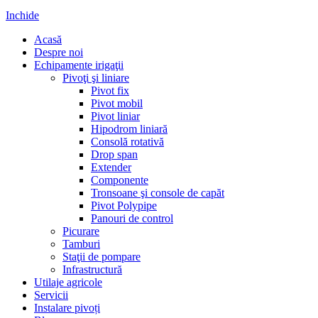
Inchide
Acasă
Despre noi
Echipamente irigaţii
Pivoţi şi liniare
Pivot fix
Pivot mobil
Pivot liniar
Hipodrom liniară
Consolă rotativă
Drop span
Extender
Componente
Tronsoane şi console de capăt
Pivot Polypipe
Panouri de control
Picurare
Tamburi
Staţii de pompare
Infrastructură
Utilaje agricole
Servicii
Instalare pivoți