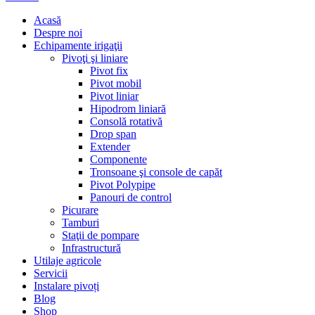
Acasă
Despre noi
Echipamente irigaţii
Pivoţi şi liniare
Pivot fix
Pivot mobil
Pivot liniar
Hipodrom liniară
Consolă rotativă
Drop span
Extender
Componente
Tronsoane şi console de capăt
Pivot Polypipe
Panouri de control
Picurare
Tamburi
Staţii de pompare
Infrastructură
Utilaje agricole
Servicii
Instalare pivoți
Blog
Shop