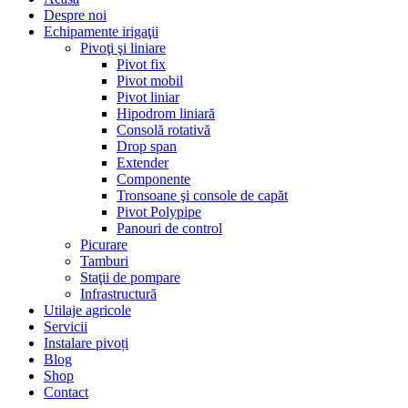
Despre noi
Echipamente irigaţii
Pivoţi şi liniare
Pivot fix
Pivot mobil
Pivot liniar
Hipodrom liniară
Consolă rotativă
Drop span
Extender
Componente
Tronsoane şi console de capăt
Pivot Polypipe
Panouri de control
Picurare
Tamburi
Staţii de pompare
Infrastructură
Utilaje agricole
Servicii
Instalare pivoți
Blog
Shop
Contact