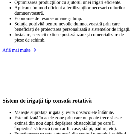
Optimizarea producțiilor cu ajutorul unei irigări eficiente.
Aplicarea în mod eficient a fertilizanților necesari culturilor
dumneavoastră.
Economie de resurse umane și timp.
Soluția potrivită pentru nevoile dumneavoastră prin care
beneficiați de proiectarea personalizată a sistemelor de irigații.
Instalare, servicii extinse post-vânzare și comercializare de
piese de schimb.
Află mai multe
Sistem de irigații tip consolă rotativă
Mărește suprafața irigată și evită obstacolele întâlnite.
Este utilizată în acele zone prin care nu poate trece și este
extinsă din nou după depășirea obstacolului pe care îl
împiedică să treacă (cum ar fi: case, stâlpi, păduri, etc).
Funcționarea sa este automată din centrul pivotului, evitând