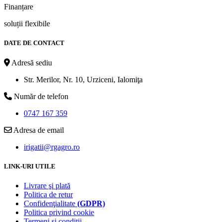
Finanțare
soluții flexibile
DATE DE CONTACT
Adresă sediu
Str. Merilor, Nr. 10, Urziceni, Ialomiţa
Număr de telefon
0747 167 359
Adresa de email
irigatii@rgagro.ro
LINK-URI UTILE
Livrare şi plată
Politica de retur
Confidenţialitate
(GDPR)
Politica privind cookie
Termeni şi condiţii