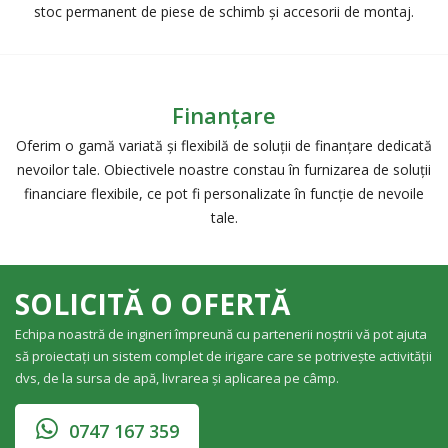
stoc permanent de piese de schimb și accesorii de montaj.
Finanțare
Oferim o gamă variată și flexibilă de soluții de finanțare dedicată
nevoilor tale. Obiectivele noastre constau în furnizarea de soluții
financiare flexibile, ce pot fi personalizate în funcție de nevoile
tale.
SOLICITĂ O OFERTĂ
Echipa noastră de ingineri împreună cu partenerii noștrii vă pot ajuta
să proiectați un sistem complet de irigare care se potrivește activității
dvs, de la sursa de apă, livrarea și aplicarea pe câmp.
0747 167 359