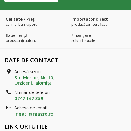
Calitate / Preţ
Importator direct
cel mai bun raport
producători certificaţi
Experienţă
Finanțare
proiectanți autorizați
soluții flexibile
DATE DE CONTACT
Adresă sediu
Str. Merilor, Nr. 10,
Urziceni, Ialomiţa
Număr de telefon
0747 167 359
Adresa de email
irigatii@rgagro.ro
LINK-URI UTILE