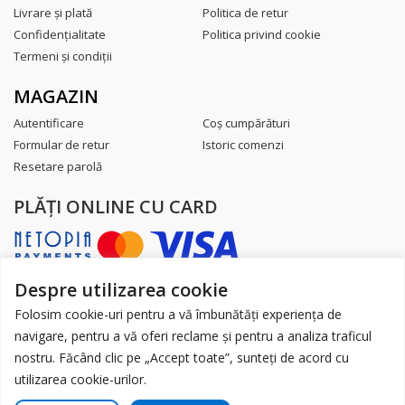
Livrare şi plată
Politica de retur
Confidenţialitate
Politica privind cookie
Termeni şi condiţii
MAGAZIN
Autentificare
Coş cumpărături
Formular de retur
Istoric comenzi
Resetare parolă
PLĂŢI ONLINE CU CARD
Despre utilizarea cookie
AUTORITATEA NAȚIONALĂ PENTRU
PROTECȚIA CONSUMATORILOR
Folosim cookie-uri pentru a vă îmbunătăți experiența de
navigare, pentru a vă oferi reclame și pentru a analiza traficul
nostru. Făcând clic pe „Accept toate”, sunteți de acord cu
utilizarea cookie-urilor.
Toate drepturile sunt rezervate.