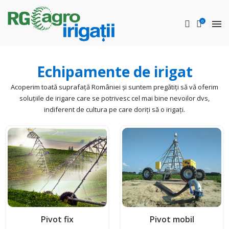
0
Instalaţii de irigat Bals – Sisteme de irigații Bals –
Echipamente
pentru irigat Bals – Instalaţii de irigare
terenuri
– Instalaţie de irigat tip pivot – Utilaje irigații Bals
instalatii de irigat Bals
sisteme de irigatii Bals
Utilaje de irigare cu pivot in Bals pentru cresterea productivitatii si reducerea costurilor de operare in timpul irigatiei.
echipamente pentru irigat Bals
instalatie de irigare terenuri Bals
Echipamente de irigat
Acoperim toată suprafață României și suntem pregătiți să vă oferim
soluțiile de irigare care se potrivesc cel mai bine nevoilor dvs,
indiferent de cultura pe care doriți să o irigați.
Pivot fix
Pivot mobil