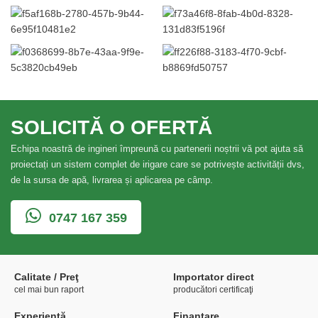
SOLICITĂ O OFERTĂ
Echipa noastră de ingineri împreună cu partenerii noștrii vă pot ajuta să
proiectați un sistem complet de irigare care se potrivește activității dvs,
de la sursa de apă, livrarea și aplicarea pe câmp.
0747 167 359
Calitate / Preţ
Importator direct
cel mai bun raport
producători certificaţi
Experienţă
Finanțare