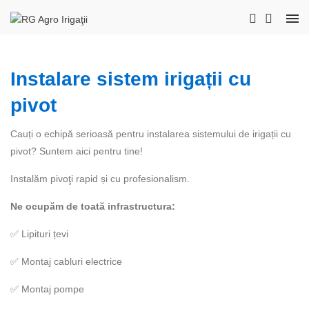
0
Instalare sistem irigații cu pivot în Brăila - Montaj sistem irigații cu pivot Brăila
instalare irigatii cu pivot Brăila
montaj sistem irigatii cu pivot Brăila
Instalăm
pivoţi rapid
și cu
profesionalism
Disponibili
în toată țara
instalare pivoti pentru irigatii Brăila
cauti montaj sau instalare sistem irigatii cu pivot in Brăila?
Instalare sistem irigații cu
pivot
Cauți o echipă serioasă pentru instalarea sistemului de irigații cu
pivot? Suntem aici pentru tine!
Instalăm pivoţi rapid și cu profesionalism.
Ne ocupăm de toată infrastructura:
✅ Lipituri țevi
✅ Montaj cabluri electrice
✅ Montaj pompe