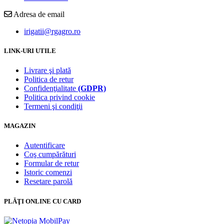
Adresa de email
irigatii@rgagro.ro
LINK-URI UTILE
Livrare şi plată
Politica de retur
Confidenţialitate
(GDPR)
Politica privind cookie
Termeni şi condiţii
MAGAZIN
Autentificare
Coş cumpărături
Formular de retur
Istoric comenzi
Resetare parolă
PLĂŢI ONLINE CU CARD