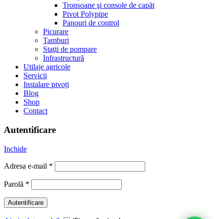
Tronsoane şi console de capăt
Pivot Polypipe
Panouri de control
Picurare
Tamburi
Staţii de pompare
Infrastructură
Utilaje agricole
Servicii
Instalare pivoți
Blog
Shop
Contact
Autentificare
Inchide
Adresa e-mail
*
Parolă
*
Autentificare