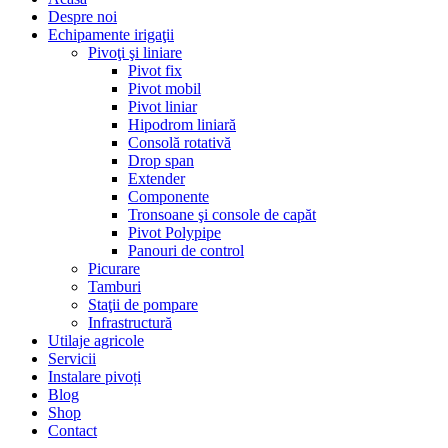
Despre noi
Echipamente irigaţii
Pivoţi şi liniare
Pivot fix
Pivot mobil
Pivot liniar
Hipodrom liniară
Consolă rotativă
Drop span
Extender
Componente
Tronsoane şi console de capăt
Pivot Polypipe
Panouri de control
Picurare
Tamburi
Staţii de pompare
Infrastructură
Utilaje agricole
Servicii
Instalare pivoți
Blog
Shop
Contact