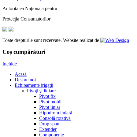
Autoritatea Națională pentru
Protecția Consumatorilor
Toate drepturile sunt rezervate. Website realizat de
Coș cumpărături
Inchide
Acasă
Despre noi
Echipamente irigaţii
Pivoţi şi liniare
Pivot fix
Pivot mobil
Pivot liniar
Hipodrom liniară
Consolă rotativă
Drop span
Extender
Componente