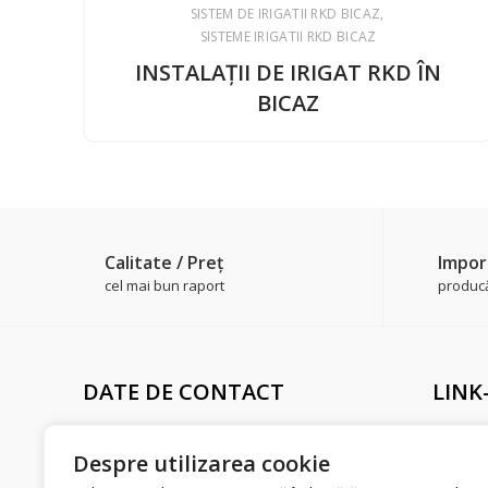
SISTEM DE IRIGATII RKD BICAZ
SISTEME IRIGATII RKD BICAZ
INSTALAŢII DE IRIGAT RKD ÎN
BICAZ
Calitate / Preţ
Impor
cel mai bun raport
producăt
DATE DE CONTACT
LINK
Adresă sediu
Livrare 
Str. Merilor, Nr. 10,
Despre utilizarea cookie
Politic
Urziceni, Ialomiţa