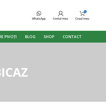
0
WhatsApp
Contul meu
Coşul meu
E PIVOȚI
BLOG
SHOP
CONTACT
BICAZ