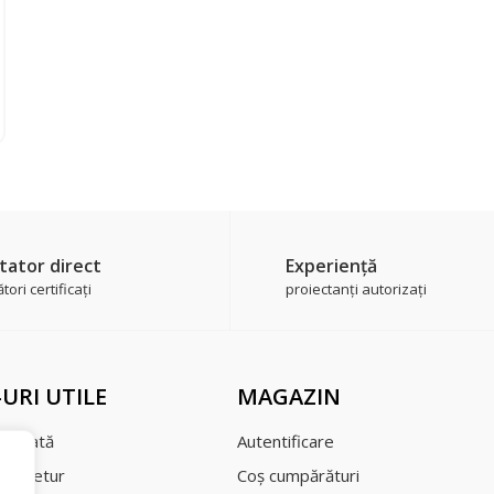
tator direct
Experienţă
ori certificaţi
proiectanți autorizați
-URI UTILE
MAGAZIN
şi plată
Autentificare
a de retur
Coş cumpărături