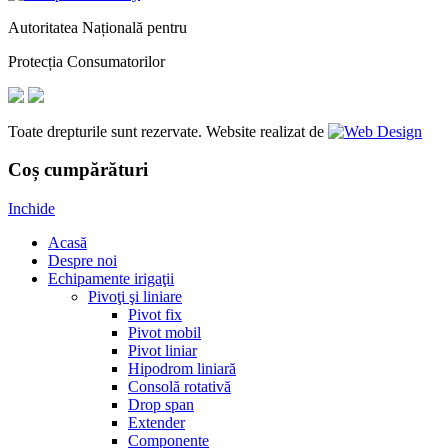
Autoritatea Națională pentru
Protecția Consumatorilor
Toate drepturile sunt rezervate. Website realizat de
Coș cumpărături
Inchide
Acasă
Despre noi
Echipamente irigaţii
Pivoţi şi liniare
Pivot fix
Pivot mobil
Pivot liniar
Hipodrom liniară
Consolă rotativă
Drop span
Extender
Componente