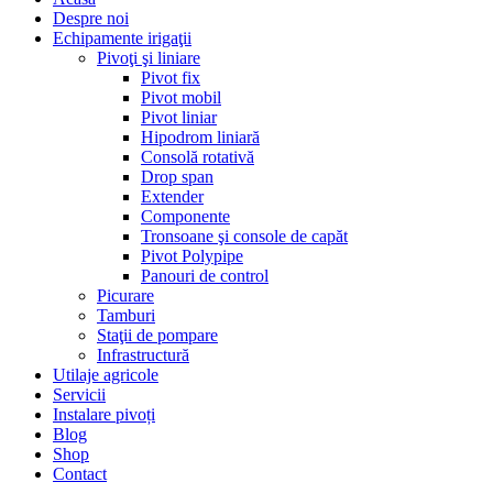
Despre noi
Echipamente irigaţii
Pivoţi şi liniare
Pivot fix
Pivot mobil
Pivot liniar
Hipodrom liniară
Consolă rotativă
Drop span
Extender
Componente
Tronsoane şi console de capăt
Pivot Polypipe
Panouri de control
Picurare
Tamburi
Staţii de pompare
Infrastructură
Utilaje agricole
Servicii
Instalare pivoți
Blog
Shop
Contact