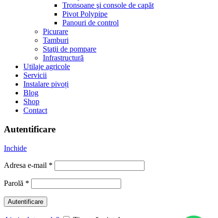
Tronsoane şi console de capăt
Pivot Polypipe
Panouri de control
Picurare
Tamburi
Staţii de pompare
Infrastructură
Utilaje agricole
Servicii
Instalare pivoți
Blog
Shop
Contact
Autentificare
Inchide
Adresa e-mail
*
Parolă
*
Autentificare