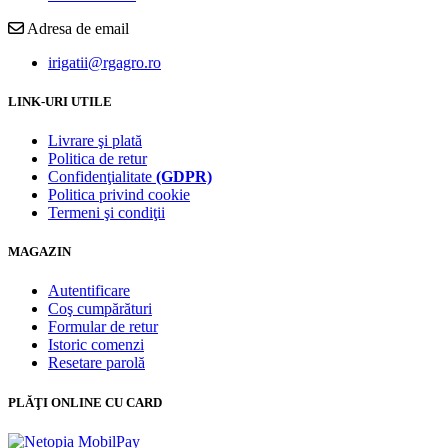
Adresa de email
irigatii@rgagro.ro
LINK-URI UTILE
Livrare şi plată
Politica de retur
Confidenţialitate
(GDPR)
Politica privind cookie
Termeni şi condiţii
MAGAZIN
Autentificare
Coş cumpărături
Formular de retur
Istoric comenzi
Resetare parolă
PLĂŢI ONLINE CU CARD