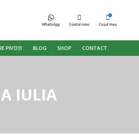
0
WhatsApp
Contul meu
Coşul meu
E PIVOȚI
BLOG
SHOP
CONTACT
A IULIA