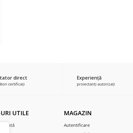
tator direct
Experienţă
ori certificaţi
proiectanți autorizați
-URI UTILE
MAGAZIN
şi plată
Autentificare