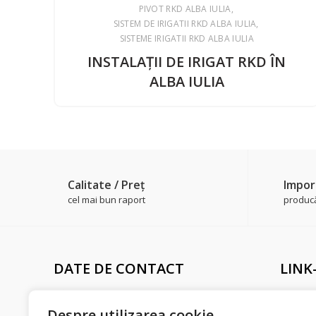
PIVOT RKD ALBA IULIA
SISTEM DE IRIGATII RKD ALBA IULIA
SISTEME IRIGATII RKD ALBA IULIA
INSTALAŢII DE IRIGAT RKD ÎN
ALBA IULIA
Calitate / Preţ
Impor
cel mai bun raport
producăt
DATE DE CONTACT
LINK
Adresă sediu
Livrare 
Str. Merilor, Nr. 10,
Despre utilizarea cookie