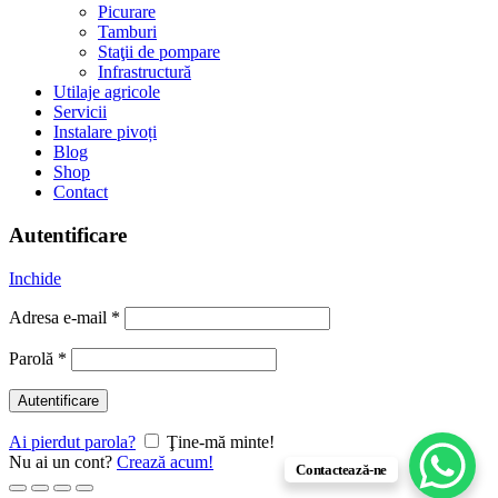
Picurare
Tamburi
Staţii de pompare
Infrastructură
Utilaje agricole
Servicii
Instalare pivoți
Blog
Shop
Contact
Autentificare
Inchide
Adresa e-mail
*
Parolă
*
Autentificare
Ai pierdut parola?
Ţine-mă minte!
Nu ai un cont?
Crează acum!
Contactează-ne