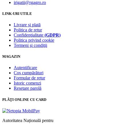
irigatii@rgagro.ro
LINK-URI UTILE
Livrare şi plată
Politica de retur
Confidenţialitate
(GDPR)
Politica privind cookie
Termeni şi condiţii
MAGAZIN
Autentificare
Coş cumpărături
Formular de retur
Istoric comenzi
Resetare parolă
PLĂŢI ONLINE CU CARD
Autoritatea Națională pentru