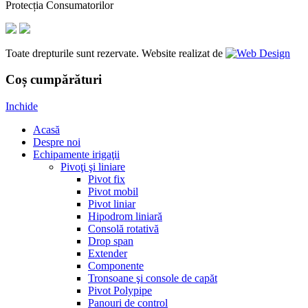
Protecția Consumatorilor
Toate drepturile sunt rezervate. Website realizat de
Coș cumpărături
Inchide
Acasă
Despre noi
Echipamente irigaţii
Pivoţi şi liniare
Pivot fix
Pivot mobil
Pivot liniar
Hipodrom liniară
Consolă rotativă
Drop span
Extender
Componente
Tronsoane şi console de capăt
Pivot Polypipe
Panouri de control