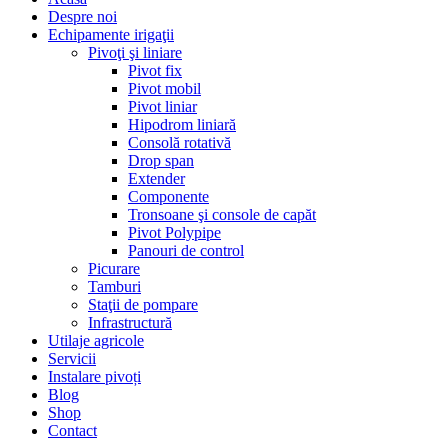
Despre noi
Echipamente irigaţii
Pivoţi şi liniare
Pivot fix
Pivot mobil
Pivot liniar
Hipodrom liniară
Consolă rotativă
Drop span
Extender
Componente
Tronsoane şi console de capăt
Pivot Polypipe
Panouri de control
Picurare
Tamburi
Staţii de pompare
Infrastructură
Utilaje agricole
Servicii
Instalare pivoți
Blog
Shop
Contact