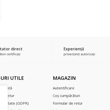
tator direct
Experienţă
ori certificaţi
proiectanți autorizați
-URI UTILE
MAGAZIN
şi plată
Autentificare
a de retur
Coş cumpărături
nţialitate
(GDPR)
Formular de retur