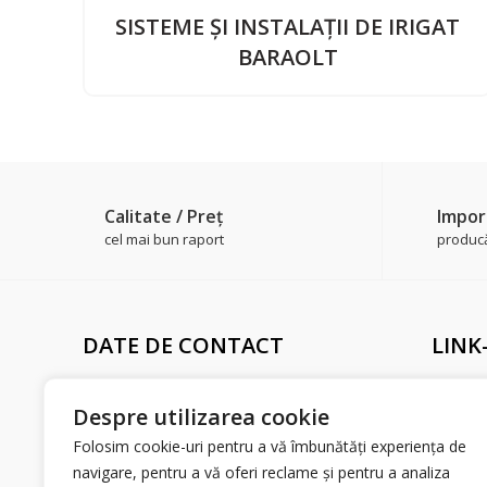
SISTEME ŞI INSTALAŢII DE IRIGAT
BARAOLT
Calitate / Preţ
Impor
cel mai bun raport
producăt
DATE DE CONTACT
LINK
Adresă sediu
Livrare 
Str. Merilor, Nr. 10,
Despre utilizarea cookie
Politic
Urziceni, Ialomiţa
Folosim cookie-uri pentru a vă îmbunătăți experiența de
Confide
Număr de telefon
navigare, pentru a vă oferi reclame și pentru a analiza
0747 167 359