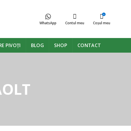
0
WhatsApp
Contul meu
Coşul meu
E PIVOȚI
BLOG
SHOP
CONTACT
AOLT