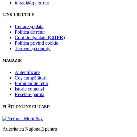
irigatii@rgagro.ro
LINK-URI UTILE
Livrare şi plată
Politica de retur
Confidenţialitate
(GDPR)
Politica privind cookie
Termeni şi condiţii
MAGAZIN
Autentificare
Coş cumpărături
Formular de retur
Istoric comenzi
Resetare parolă
PLĂŢI ONLINE CU CARD
Autoritatea Națională pentru