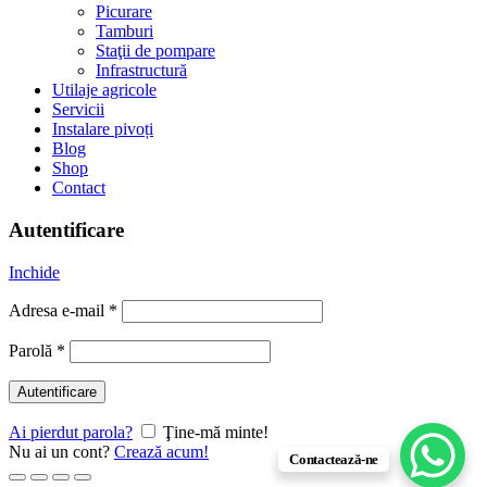
Picurare
Tamburi
Staţii de pompare
Infrastructură
Utilaje agricole
Servicii
Instalare pivoți
Blog
Shop
Contact
Autentificare
Inchide
Adresa e-mail
*
Parolă
*
Autentificare
Ai pierdut parola?
Ţine-mă minte!
Nu ai un cont?
Crează acum!
Contactează-ne