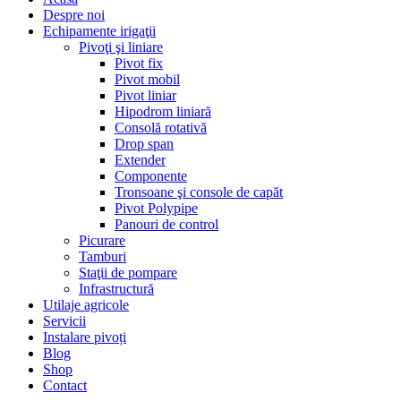
Despre noi
Echipamente irigaţii
Pivoţi şi liniare
Pivot fix
Pivot mobil
Pivot liniar
Hipodrom liniară
Consolă rotativă
Drop span
Extender
Componente
Tronsoane şi console de capăt
Pivot Polypipe
Panouri de control
Picurare
Tamburi
Staţii de pompare
Infrastructură
Utilaje agricole
Servicii
Instalare pivoți
Blog
Shop
Contact