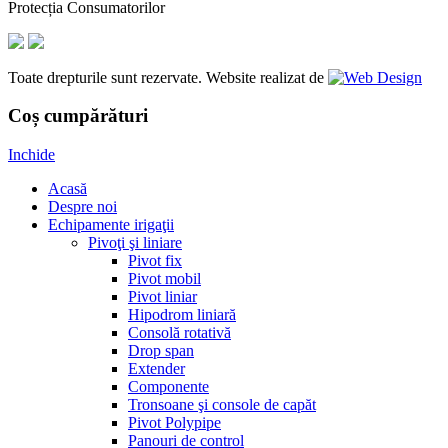
Protecția Consumatorilor
Toate drepturile sunt rezervate. Website realizat de
Coș cumpărături
Inchide
Acasă
Despre noi
Echipamente irigaţii
Pivoţi şi liniare
Pivot fix
Pivot mobil
Pivot liniar
Hipodrom liniară
Consolă rotativă
Drop span
Extender
Componente
Tronsoane şi console de capăt
Pivot Polypipe
Panouri de control