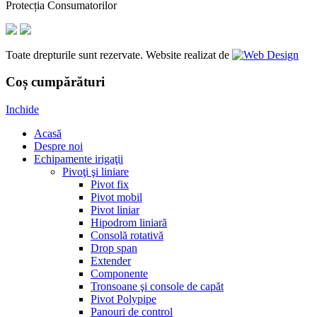
Protecția Consumatorilor
Toate drepturile sunt rezervate. Website realizat de
Coș cumpărături
Inchide
Acasă
Despre noi
Echipamente irigaţii
Pivoţi şi liniare
Pivot fix
Pivot mobil
Pivot liniar
Hipodrom liniară
Consolă rotativă
Drop span
Extender
Componente
Tronsoane şi console de capăt
Pivot Polypipe
Panouri de control