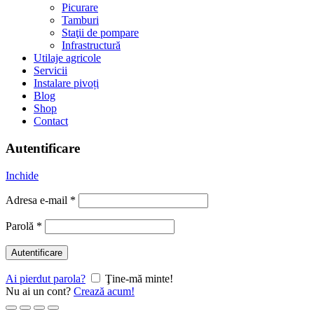
Picurare
Tamburi
Staţii de pompare
Infrastructură
Utilaje agricole
Servicii
Instalare pivoți
Blog
Shop
Contact
Autentificare
Inchide
Adresa e-mail
*
Parolă
*
Autentificare
Ai pierdut parola?
Ţine-mă minte!
Nu ai un cont?
Crează acum!