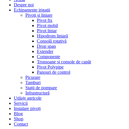
Despre noi
Echipamente irigaţii
Pivoţi şi liniare
Pivot fix
Pivot mobil
Pivot liniar
Hipodrom liniară
Consolă rotativă
Drop span
Extender
Componente
Tronsoane şi console de capăt
Pivot Polypipe
Panouri de control
Picurare
Tamburi
Staţii de pompare
Infrastructură
Utilaje agricole
Servicii
Instalare pivoți
Blog
Shop
Contact