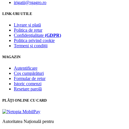
irigatii@rgagro.ro
LINK-URI UTILE
Livrare şi plată
Politica de retur
Confidenţialitate
(GDPR)
Politica privind cookie
Termeni şi condiţii
MAGAZIN
Autentificare
Coş cumpărături
Formular de retur
Istoric comenzi
Resetare parolă
PLĂŢI ONLINE CU CARD
Autoritatea Națională pentru