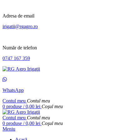
Adresa de email
irigatii@rgagro.ro
Număr de telefon
0747 167 359
WhatsApp
Contul meu
Contul meu
0
produse
/
0,00
lei
Coşul meu
Contul meu
Contul meu
0
produse
/
0,00
lei
Coşul meu
Meniu
Acasă