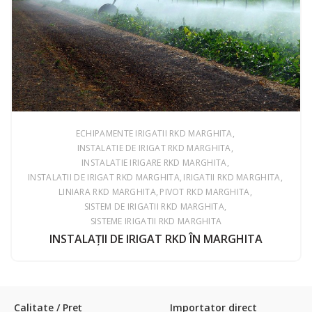
ECHIPAMENTE IRIGATII RKD MARGHITA
INSTALATIE DE IRIGAT RKD MARGHITA
INSTALATIE IRIGARE RKD MARGHITA
INSTALATII DE IRIGAT RKD MARGHITA
IRIGATII RKD MARGHITA
LINIARA RKD MARGHITA
PIVOT RKD MARGHITA
SISTEM DE IRIGATII RKD MARGHITA
SISTEME IRIGATII RKD MARGHITA
INSTALAŢII DE IRIGAT RKD ÎN MARGHITA
Calitate / Preţ
Importator direct