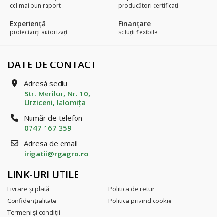
cel mai bun raport
producători certificaţi
Experienţă
Finanțare
proiectanți autorizați
soluții flexibile
DATE DE CONTACT
Adresă sediu
Str. Merilor, Nr. 10,
Urziceni, Ialomiţa
Număr de telefon
0747 167 359
Adresa de email
irigatii@rgagro.ro
LINK-URI UTILE
Livrare şi plată
Politica de retur
Confidenţialitate
Politica privind cookie
Termeni şi condiţii