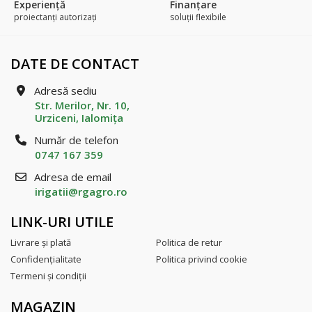
Experienţă
Finanțare
proiectanți autorizați
soluții flexibile
DATE DE CONTACT
Adresă sediu
Str. Merilor, Nr. 10,
Urziceni, Ialomiţa
Număr de telefon
0747 167 359
Adresa de email
irigatii@rgagro.ro
LINK-URI UTILE
Livrare şi plată
Politica de retur
Confidenţialitate
Politica privind cookie
Termeni şi condiţii
MAGAZIN