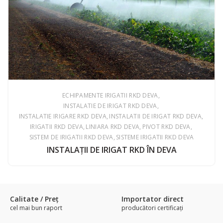
ECHIPAMENTE IRIGATII RKD DEVA
INSTALATIE DE IRIGAT RKD DEVA
INSTALATIE IRIGARE RKD DEVA
INSTALATII DE IRIGAT RKD DEVA
IRIGATII RKD DEVA
LINIARA RKD DEVA
PIVOT RKD DEVA
SISTEM DE IRIGATII RKD DEVA
SISTEME IRIGATII RKD DEVA
INSTALAŢII DE IRIGAT RKD ÎN DEVA
Calitate / Preţ
Importator direct
cel mai bun raport
producători certificaţi