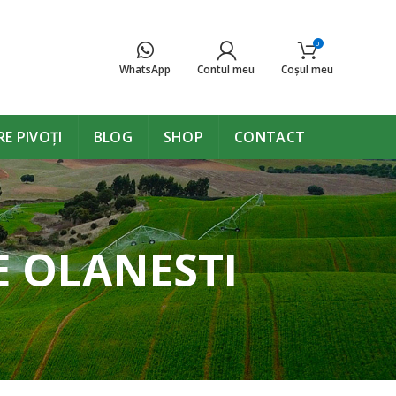
0
WhatsApp
Contul meu
Coşul meu
E PIVOȚI
BLOG
SHOP
CONTACT
LE OLANESTI