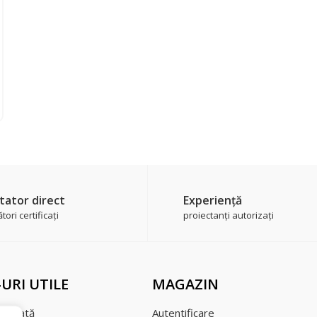
tator direct
Experienţă
ori certificaţi
proiectanți autorizați
-URI UTILE
MAGAZIN
şi plată
Autentificare