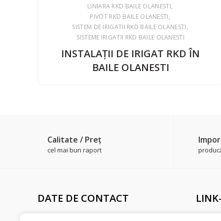
LINIARA RKD BAILE OLANESTI
PIVOT RKD BAILE OLANESTI
SISTEM DE IRIGATII RKD BAILE OLANESTI
SISTEME IRIGATII RKD BAILE OLANESTI
INSTALAŢII DE IRIGAT RKD ÎN
BAILE OLANESTI
Calitate / Preţ
Impor
cel mai bun raport
producăt
DATE DE CONTACT
LINK
Adresă sediu
Livrare 