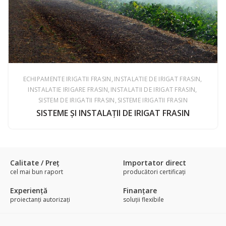
ECHIPAMENTE IRIGATII FRASIN
INSTALATIE DE IRIGAT FRASIN
INSTALATIE IRIGARE FRASIN
INSTALATII DE IRIGAT FRASIN
SISTEM DE IRIGATII FRASIN
SISTEME IRIGATII FRASIN
SISTEME ŞI INSTALAŢII DE IRIGAT FRASIN
Calitate / Preţ
Importator direct
cel mai bun raport
producători certificaţi
Experienţă
Finanțare
proiectanți autorizați
soluții flexibile