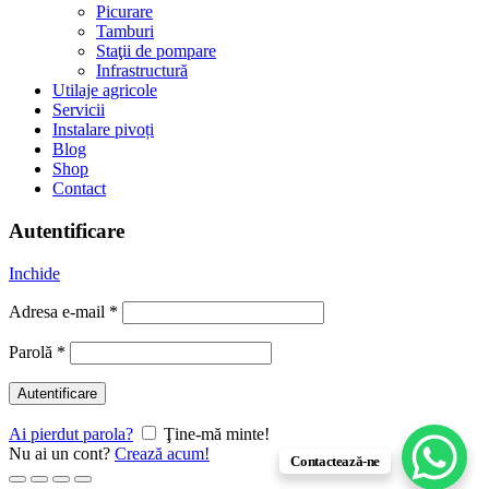
Picurare
Tamburi
Staţii de pompare
Infrastructură
Utilaje agricole
Servicii
Instalare pivoți
Blog
Shop
Contact
Autentificare
Inchide
Adresa e-mail
*
Parolă
*
Autentificare
Ai pierdut parola?
Ţine-mă minte!
Nu ai un cont?
Crează acum!
Contactează-ne