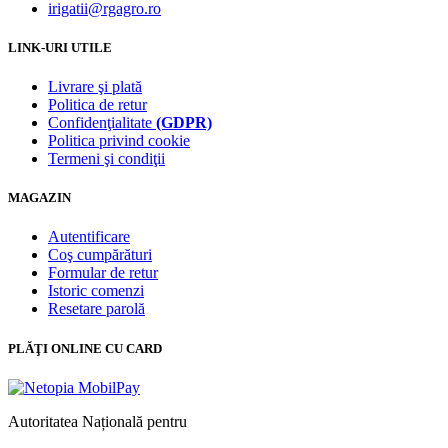
irigatii@rgagro.ro
LINK-URI UTILE
Livrare şi plată
Politica de retur
Confidenţialitate
(GDPR)
Politica privind cookie
Termeni şi condiţii
MAGAZIN
Autentificare
Coş cumpărături
Formular de retur
Istoric comenzi
Resetare parolă
PLĂŢI ONLINE CU CARD
Autoritatea Națională pentru