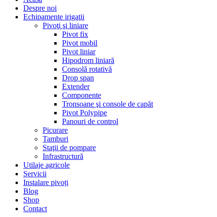
Despre noi
Echipamente irigaţii
Pivoţi şi liniare
Pivot fix
Pivot mobil
Pivot liniar
Hipodrom liniară
Consolă rotativă
Drop span
Extender
Componente
Tronsoane şi console de capăt
Pivot Polypipe
Panouri de control
Picurare
Tamburi
Staţii de pompare
Infrastructură
Utilaje agricole
Servicii
Instalare pivoți
Blog
Shop
Contact