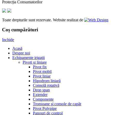
Protecția Consumatorilor
Toate drepturile sunt rezervate. Website realizat de
Coș cumpărături
Inchide
Acasă
Despre noi
Echipamente irigaţii
Pivoţi şi liniare
Pivot fix
Pivot mobil
Pivot liniar
Hipodrom liniară
Consolă rotativă
Drop span
Extender
Componente
Tronsoane şi console de capăt
Pivot Polypipe
Panouri de control