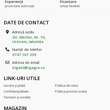
Experienţă
Finanțare
proiectanți autorizați
soluții flexibile
DATE DE CONTACT
Adresă sediu
Str. Merilor, Nr. 10,
Urziceni, Ialomiţa
Număr de telefon
0747 167 359
Adresa de email
irigatii@rgagro.ro
LINK-URI UTILE
Livrare şi plată
Politica de retur
Confidenţialitate
Politica privind cookie
Termeni şi condiţii
MAGAZIN