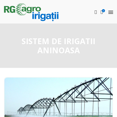
0
SISTEM DE IRIGATII
ANINOASA