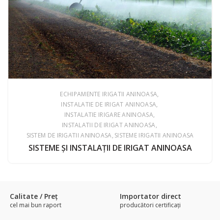
ECHIPAMENTE IRIGATII ANINOASA
INSTALATIE DE IRIGAT ANINOASA
INSTALATIE IRIGARE ANINOASA
INSTALATII DE IRIGAT ANINOASA
SISTEM DE IRIGATII ANINOASA
SISTEME IRIGATII ANINOASA
SISTEME ŞI INSTALAŢII DE IRIGAT ANINOASA
Calitate / Preţ
Importator direct
cel mai bun raport
producători certificaţi