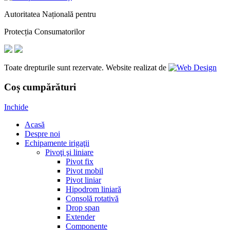
Autoritatea Națională pentru
Protecția Consumatorilor
Toate drepturile sunt rezervate. Website realizat de
Coș cumpărături
Inchide
Acasă
Despre noi
Echipamente irigaţii
Pivoţi şi liniare
Pivot fix
Pivot mobil
Pivot liniar
Hipodrom liniară
Consolă rotativă
Drop span
Extender
Componente