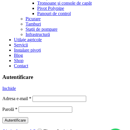
Tronsoane şi console de capăt
Pivot Polypipe
Panouri de control
Picurare
Tamburi
Staţii de pompare
Infrastructură
Utilaje agricole
Servicii
Instalare pivoți
Blog
Shop
Contact
Autentificare
Inchide
Adresa e-mail
*
Parolă
*
Autentificare