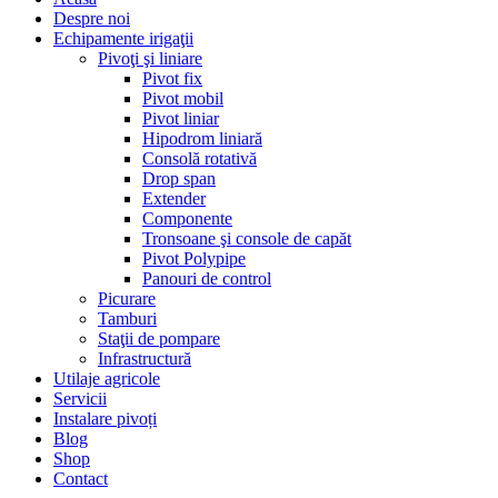
Despre noi
Echipamente irigaţii
Pivoţi şi liniare
Pivot fix
Pivot mobil
Pivot liniar
Hipodrom liniară
Consolă rotativă
Drop span
Extender
Componente
Tronsoane şi console de capăt
Pivot Polypipe
Panouri de control
Picurare
Tamburi
Staţii de pompare
Infrastructură
Utilaje agricole
Servicii
Instalare pivoți
Blog
Shop
Contact