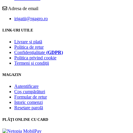
Adresa de email
irigatii@rgagro.ro
LINK-URI UTILE
Livrare şi plată
Politica de retur
Confidenţialitate
(GDPR)
Politica privind cookie
Termeni şi condiţii
MAGAZIN
Autentificare
Coş cumpărături
Formular de retur
Istoric comenzi
Resetare parolă
PLĂŢI ONLINE CU CARD