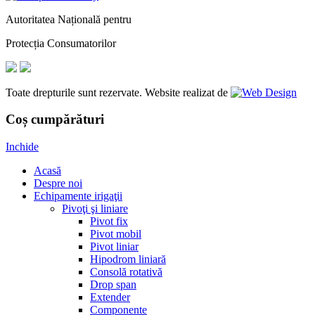
Autoritatea Națională pentru
Protecția Consumatorilor
Toate drepturile sunt rezervate. Website realizat de
Coș cumpărături
Inchide
Acasă
Despre noi
Echipamente irigaţii
Pivoţi şi liniare
Pivot fix
Pivot mobil
Pivot liniar
Hipodrom liniară
Consolă rotativă
Drop span
Extender
Componente