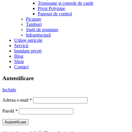
Tronsoane şi console de capăt
Pivot Polypipe
Panouri de control
Picurare
Tamburi
Staţii de pompare
Infrastructură
Utilaje agricole
Servicii
Instalare pivoți
Blog
Shop
Contact
Autentificare
Inchide
Adresa e-mail
*
Parolă
*
Autentificare