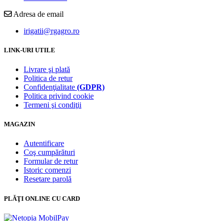
Adresa de email
irigatii@rgagro.ro
LINK-URI UTILE
Livrare şi plată
Politica de retur
Confidenţialitate
(GDPR)
Politica privind cookie
Termeni şi condiţii
MAGAZIN
Autentificare
Coş cumpărături
Formular de retur
Istoric comenzi
Resetare parolă
PLĂŢI ONLINE CU CARD