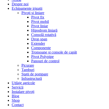
Despre noi
Echipamente irigaţii
Pivoţi şi liniare
Pivot fix
Pivot mobil
Pivot liniar
Hipodrom liniară
Consolă rotativă
Drop span
Extender
Componente
Tronsoane şi console de capăt
Pivot Polypipe
Panouri de control
Picurare
Tamburi
Staţii de pompare
Infrastructură
Utilaje agricole
Servicii
Instalare pivoți
Blog
Shop
Contact