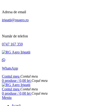
Adresa de email
irigatii@rgagro.ro
Număr de telefon
0747 167 359
WhatsApp
Contul meu
Contul meu
0
produse
/
0,00
lei
Coşul meu
Contul meu
Contul meu
0
produse
/
0,00
lei
Coşul meu
Meniu
Acasă