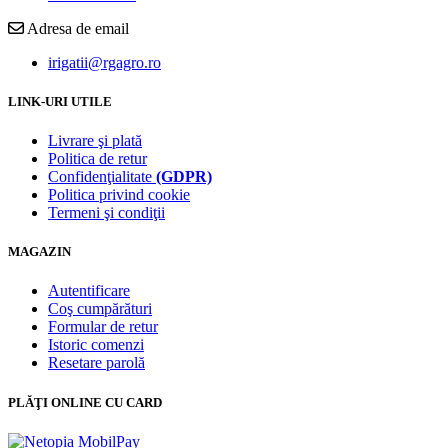
Adresa de email
irigatii@rgagro.ro
LINK-URI UTILE
Livrare şi plată
Politica de retur
Confidenţialitate
(GDPR)
Politica privind cookie
Termeni şi condiţii
MAGAZIN
Autentificare
Coş cumpărături
Formular de retur
Istoric comenzi
Resetare parolă
PLĂŢI ONLINE CU CARD