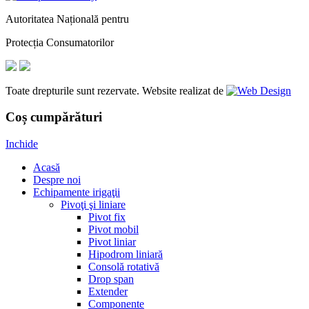
Autoritatea Națională pentru
Protecția Consumatorilor
Toate drepturile sunt rezervate. Website realizat de
Coș cumpărături
Inchide
Acasă
Despre noi
Echipamente irigaţii
Pivoţi şi liniare
Pivot fix
Pivot mobil
Pivot liniar
Hipodrom liniară
Consolă rotativă
Drop span
Extender
Componente