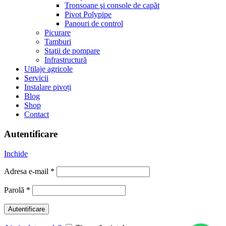
Tronsoane şi console de capăt
Pivot Polypipe
Panouri de control
Picurare
Tamburi
Staţii de pompare
Infrastructură
Utilaje agricole
Servicii
Instalare pivoți
Blog
Shop
Contact
Autentificare
Inchide
Adresa e-mail
*
Parolă
*
Autentificare