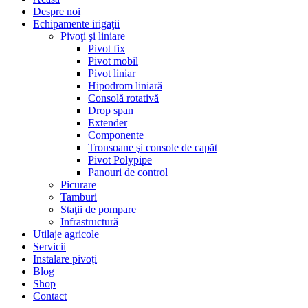
Despre noi
Echipamente irigaţii
Pivoţi şi liniare
Pivot fix
Pivot mobil
Pivot liniar
Hipodrom liniară
Consolă rotativă
Drop span
Extender
Componente
Tronsoane şi console de capăt
Pivot Polypipe
Panouri de control
Picurare
Tamburi
Staţii de pompare
Infrastructură
Utilaje agricole
Servicii
Instalare pivoți
Blog
Shop
Contact