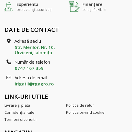
Experienţă
Finanțare
proiectanți autorizați
soluții flexibile
DATE DE CONTACT
Adresă sediu
Str. Merilor, Nr. 10,
Urziceni, Ialomiţa
Număr de telefon
0747 167 359
Adresa de email
irigatii@rgagro.ro
LINK-URI UTILE
Livrare şi plată
Politica de retur
Confidenţialitate
Politica privind cookie
Termeni şi condiţii