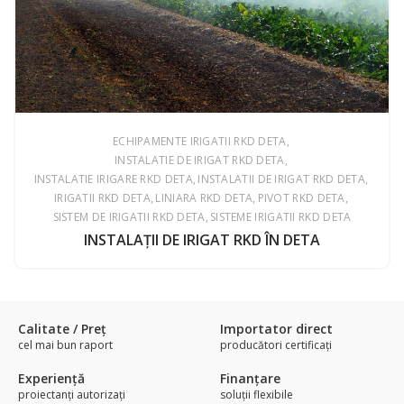
ECHIPAMENTE IRIGATII RKD DETA
INSTALATIE DE IRIGAT RKD DETA
INSTALATIE IRIGARE RKD DETA
INSTALATII DE IRIGAT RKD DETA
IRIGATII RKD DETA
LINIARA RKD DETA
PIVOT RKD DETA
SISTEM DE IRIGATII RKD DETA
SISTEME IRIGATII RKD DETA
INSTALAŢII DE IRIGAT RKD ÎN DETA
Calitate / Preţ
Importator direct
cel mai bun raport
producători certificaţi
Experienţă
Finanțare
proiectanți autorizați
soluții flexibile