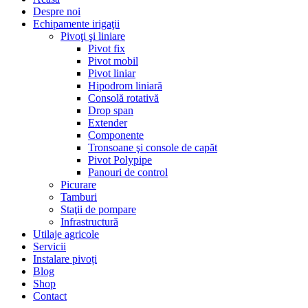
Despre noi
Echipamente irigaţii
Pivoţi şi liniare
Pivot fix
Pivot mobil
Pivot liniar
Hipodrom liniară
Consolă rotativă
Drop span
Extender
Componente
Tronsoane şi console de capăt
Pivot Polypipe
Panouri de control
Picurare
Tamburi
Staţii de pompare
Infrastructură
Utilaje agricole
Servicii
Instalare pivoți
Blog
Shop
Contact