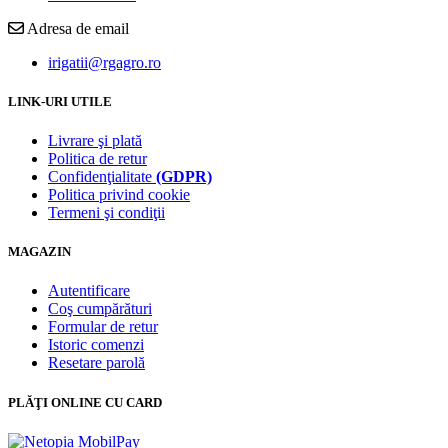
Adresa de email
irigatii@rgagro.ro
LINK-URI UTILE
Livrare şi plată
Politica de retur
Confidenţialitate
(GDPR)
Politica privind cookie
Termeni şi condiţii
MAGAZIN
Autentificare
Coş cumpărături
Formular de retur
Istoric comenzi
Resetare parolă
PLĂŢI ONLINE CU CARD