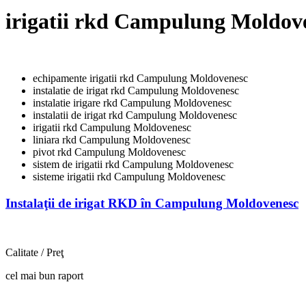
irigatii rkd Campulung Moldov
echipamente irigatii rkd Campulung Moldovenesc
instalatie de irigat rkd Campulung Moldovenesc
instalatie irigare rkd Campulung Moldovenesc
instalatii de irigat rkd Campulung Moldovenesc
irigatii rkd Campulung Moldovenesc
liniara rkd Campulung Moldovenesc
pivot rkd Campulung Moldovenesc
sistem de irigatii rkd Campulung Moldovenesc
sisteme irigatii rkd Campulung Moldovenesc
Instalaţii de irigat RKD în Campulung Moldovenesc
Calitate / Preţ
cel mai bun raport