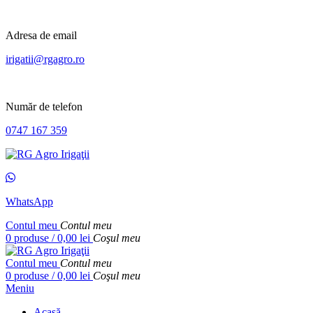
Adresa de email
irigatii@rgagro.ro
Număr de telefon
0747 167 359
WhatsApp
Contul meu
Contul meu
0
produse
/
0,00
lei
Coşul meu
Contul meu
Contul meu
0
produse
/
0,00
lei
Coşul meu
Meniu
Acasă