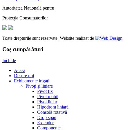
Autoritatea Națională pentru
Protecția Consumatorilor
Toate drepturile sunt rezervate. Website realizat de
Coș cumpărături
Inchide
Acasă
Despre noi
Echipamente irigaţii
Pivoţi şi liniare
Pivot fix
Pivot mobil
Pivot liniar
Hipodrom liniară
Consolă rotativă
Drop span
Extender
Componente