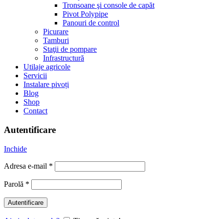
Tronsoane şi console de capăt
Pivot Polypipe
Panouri de control
Picurare
Tamburi
Staţii de pompare
Infrastructură
Utilaje agricole
Servicii
Instalare pivoți
Blog
Shop
Contact
Autentificare
Inchide
Adresa e-mail
*
Parolă
*
Autentificare