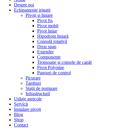
Despre noi
Echipamente irigaţii
Pivoţi şi liniare
Pivot fix
Pivot mobil
Pivot liniar
Hipodrom liniară
Consolă rotativă
Drop span
Extender
Componente
Tronsoane şi console de capăt
Pivot Polypipe
Panouri de control
Picurare
Tamburi
Staţii de pompare
Infrastructură
Utilaje agricole
Servicii
Instalare pivoți
Blog
Shop
Contact