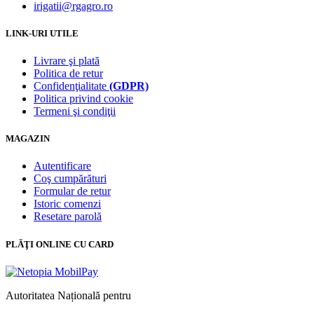
irigatii@rgagro.ro
LINK-URI UTILE
Livrare şi plată
Politica de retur
Confidenţialitate
(GDPR)
Politica privind cookie
Termeni şi condiţii
MAGAZIN
Autentificare
Coş cumpărături
Formular de retur
Istoric comenzi
Resetare parolă
PLĂŢI ONLINE CU CARD
Autoritatea Națională pentru