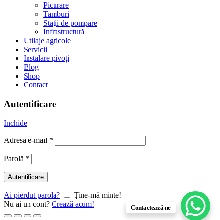
Picurare
Tamburi
Staţii de pompare
Infrastructură
Utilaje agricole
Servicii
Instalare pivoți
Blog
Shop
Contact
Autentificare
Inchide
Adresa e-mail
*
Parolă
*
Autentificare
Ai pierdut parola?
Ţine-mă minte!
Nu ai un cont?
Crează acum!
Contactează-ne