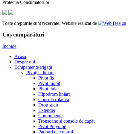
Protecția Consumatorilor
Toate drepturile sunt rezervate. Website realizat de
Coș cumpărături
Inchide
Acasă
Despre noi
Echipamente irigaţii
Pivoţi şi liniare
Pivot fix
Pivot mobil
Pivot liniar
Hipodrom liniară
Consolă rotativă
Drop span
Extender
Componente
Tronsoane şi console de capăt
Pivot Polypipe
Panouri de control