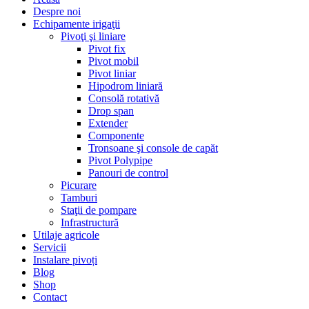
Despre noi
Echipamente irigaţii
Pivoţi şi liniare
Pivot fix
Pivot mobil
Pivot liniar
Hipodrom liniară
Consolă rotativă
Drop span
Extender
Componente
Tronsoane şi console de capăt
Pivot Polypipe
Panouri de control
Picurare
Tamburi
Staţii de pompare
Infrastructură
Utilaje agricole
Servicii
Instalare pivoți
Blog
Shop
Contact