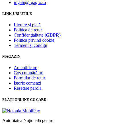
irigatii@rgagro.ro
LINK-URI UTILE
Livrare şi plată
Politica de retur
Confidenţialitate
(GDPR)
Politica privind cookie
Termeni şi condiţii
MAGAZIN
Autentificare
Coş cumpărături
Formular de retur
Istoric comenzi
Resetare parolă
PLĂŢI ONLINE CU CARD
Autoritatea Națională pentru