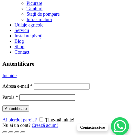
Picurare
Tamburi
Staţii de pompare
Infrastructură
Utilaje agricole
Servicii
Instalare pivoți
Blog
Shop
Contact
Autentificare
Inchide
Adresa e-mail
*
Parolă
*
Autentificare
Ai pierdut parola?
Ţine-mă minte!
Nu ai un cont?
Crează acum!
Contactează-ne