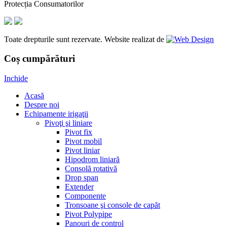
Protecția Consumatorilor
Toate drepturile sunt rezervate. Website realizat de
Coș cumpărături
Inchide
Acasă
Despre noi
Echipamente irigaţii
Pivoţi şi liniare
Pivot fix
Pivot mobil
Pivot liniar
Hipodrom liniară
Consolă rotativă
Drop span
Extender
Componente
Tronsoane şi console de capăt
Pivot Polypipe
Panouri de control