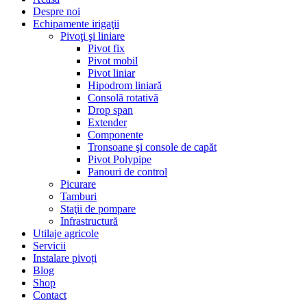
Despre noi
Echipamente irigaţii
Pivoţi şi liniare
Pivot fix
Pivot mobil
Pivot liniar
Hipodrom liniară
Consolă rotativă
Drop span
Extender
Componente
Tronsoane şi console de capăt
Pivot Polypipe
Panouri de control
Picurare
Tamburi
Staţii de pompare
Infrastructură
Utilaje agricole
Servicii
Instalare pivoți
Blog
Shop
Contact