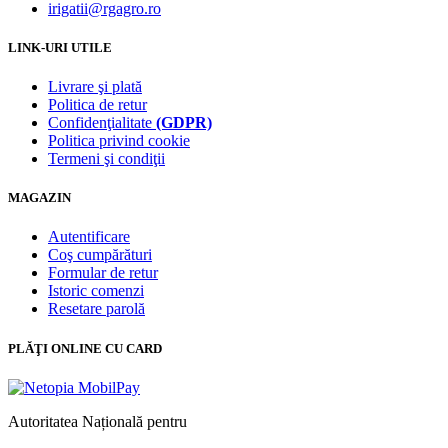
irigatii@rgagro.ro
LINK-URI UTILE
Livrare şi plată
Politica de retur
Confidenţialitate
(GDPR)
Politica privind cookie
Termeni şi condiţii
MAGAZIN
Autentificare
Coş cumpărături
Formular de retur
Istoric comenzi
Resetare parolă
PLĂŢI ONLINE CU CARD
Autoritatea Națională pentru