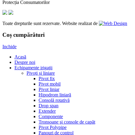
Protecția Consumatorilor
Toate drepturile sunt rezervate. Website realizat de
Coș cumpărături
Inchide
Acasă
Despre noi
Echipamente irigaţii
Pivoţi şi liniare
Pivot fix
Pivot mobil
Pivot liniar
Hipodrom liniară
Consolă rotativă
Drop span
Extender
Componente
Tronsoane şi console de capăt
Pivot Polypipe
Panouri de control