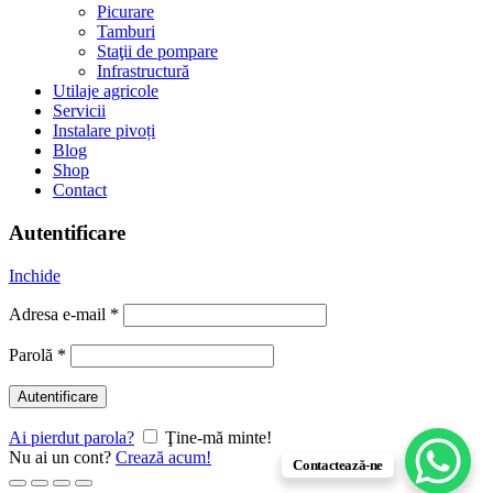
Picurare
Tamburi
Staţii de pompare
Infrastructură
Utilaje agricole
Servicii
Instalare pivoți
Blog
Shop
Contact
Autentificare
Inchide
Adresa e-mail
*
Parolă
*
Autentificare
Ai pierdut parola?
Ţine-mă minte!
Nu ai un cont?
Crează acum!
Contactează-ne