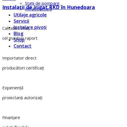
Staţii de pompare
Instalaţii de irigat RKD în Hunedoara
Infrastructură
Utilaje agricole
Servicii
Instalare pivoți
Calitate / Preţ
Blog
cel mai bun raport
Shop
Contact
Importator direct
producători certificaţi
Experienţă
proiectanți autorizați
Finanțare