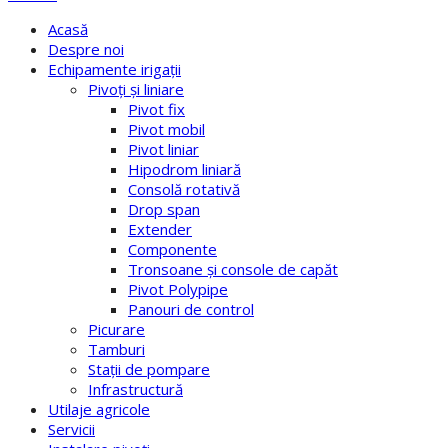
Acasă
Despre noi
Echipamente irigaţii
Pivoţi şi liniare
Pivot fix
Pivot mobil
Pivot liniar
Hipodrom liniară
Consolă rotativă
Drop span
Extender
Componente
Tronsoane şi console de capăt
Pivot Polypipe
Panouri de control
Picurare
Tamburi
Staţii de pompare
Infrastructură
Utilaje agricole
Servicii