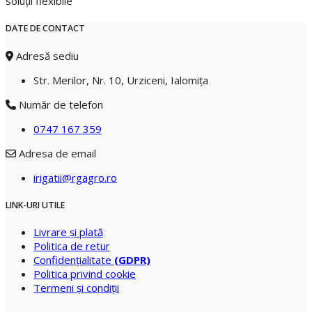
soluții flexibile
DATE DE CONTACT
Adresă sediu
Str. Merilor, Nr. 10, Urziceni, Ialomiţa
Număr de telefon
0747 167 359
Adresa de email
irigatii@rgagro.ro
LINK-URI UTILE
Livrare şi plată
Politica de retur
Confidenţialitate
(GDPR)
Politica privind cookie
Termeni şi condiţii