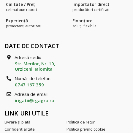
Calitate / Preţ
Importator direct
cel mai bun raport
producători certificaţi
Experienţă
Finanțare
proiectanți autorizați
soluții flexibile
DATE DE CONTACT
Adresă sediu
Str. Merilor, Nr. 10,
Urziceni, Ialomiţa
Număr de telefon
0747 167 359
Adresa de email
irigatii@rgagro.ro
LINK-URI UTILE
Livrare şi plată
Politica de retur
Confidenţialitate
Politica privind cookie