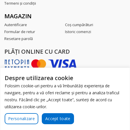
Termeni şi condiţii
MAGAZIN
Autentificare
Coş cumpărături
Formular de retur
Istoric comenzi
Resetare parolă
PLĂŢI ONLINE CU CARD
Despre utilizarea cookie
AUTORITATEA NAȚIONALĂ PENTRU
PROTECȚIA CONSUMATORILOR
Folosim cookie-uri pentru a vă îmbunătăți experiența de
navigare, pentru a vă oferi reclame și pentru a analiza traficul
nostru. Făcând clic pe „Accept toate”, sunteți de acord cu
utilizarea cookie-urilor.
Toate drepturile sunt rezervate.
Contactează-ne
Personalizare
Accept toate
Website realizat de