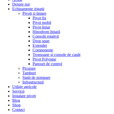
Despre noi
Echipamente irigaţii
Pivoţi şi liniare
Pivot fix
Pivot mobil
Pivot liniar
Hipodrom liniară
Consolă rotativă
Drop span
Extender
Componente
Tronsoane şi console de capăt
Pivot Polypipe
Panouri de control
Picurare
Tamburi
Staţii de pompare
Infrastructură
Utilaje agricole
Servicii
Instalare pivoți
Blog
Shop
Contact