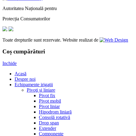
Autoritatea Națională pentru
Protecția Consumatorilor
Toate drepturile sunt rezervate. Website realizat de
Coș cumpărături
Inchide
Acasă
Despre noi
Echipamente irigaţii
Pivoţi şi liniare
Pivot fix
Pivot mobil
Pivot liniar
Hipodrom liniară
Consolă rotativă
Drop span
Extender
Componente