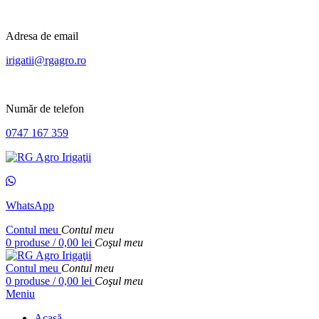
Adresa de email
irigatii@rgagro.ro
Număr de telefon
0747 167 359
WhatsApp
Contul meu
Contul meu
0
produse
/
0,00
lei
Coşul meu
Contul meu
Contul meu
0
produse
/
0,00
lei
Coşul meu
Meniu
Acasă