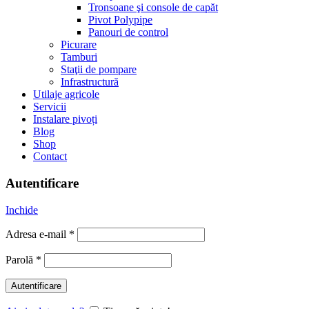
Tronsoane şi console de capăt
Pivot Polypipe
Panouri de control
Picurare
Tamburi
Staţii de pompare
Infrastructură
Utilaje agricole
Servicii
Instalare pivoți
Blog
Shop
Contact
Autentificare
Inchide
Adresa e-mail
*
Parolă
*
Autentificare