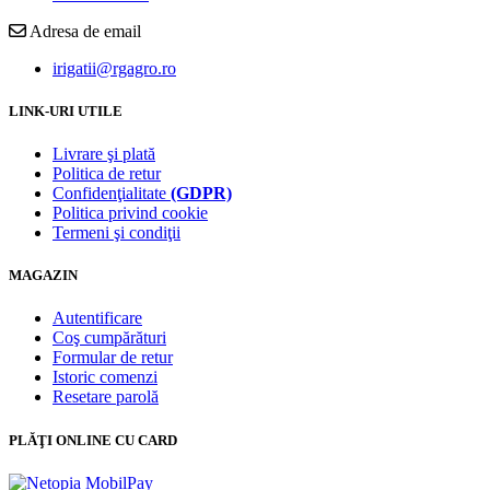
Adresa de email
irigatii@rgagro.ro
LINK-URI UTILE
Livrare şi plată
Politica de retur
Confidenţialitate
(GDPR)
Politica privind cookie
Termeni şi condiţii
MAGAZIN
Autentificare
Coş cumpărături
Formular de retur
Istoric comenzi
Resetare parolă
PLĂŢI ONLINE CU CARD