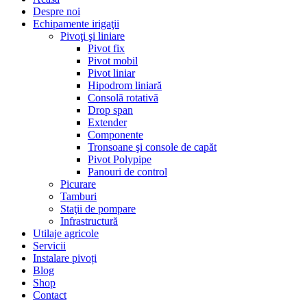
Despre noi
Echipamente irigaţii
Pivoţi şi liniare
Pivot fix
Pivot mobil
Pivot liniar
Hipodrom liniară
Consolă rotativă
Drop span
Extender
Componente
Tronsoane şi console de capăt
Pivot Polypipe
Panouri de control
Picurare
Tamburi
Staţii de pompare
Infrastructură
Utilaje agricole
Servicii
Instalare pivoți
Blog
Shop
Contact