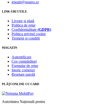
irigatii@rgagro.ro
LINK-URI UTILE
Livrare şi plată
Politica de retur
Confidenţialitate
(GDPR)
Politica privind cookie
Termeni şi condiţii
MAGAZIN
Autentificare
Coş cumpărături
Formular de retur
Istoric comenzi
Resetare parolă
PLĂŢI ONLINE CU CARD
Autoritatea Națională pentru