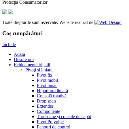
Protecția Consumatorilor
Toate drepturile sunt rezervate. Website realizat de
Coș cumpărături
Inchide
Acasă
Despre noi
Echipamente irigaţii
Pivoţi şi liniare
Pivot fix
Pivot mobil
Pivot liniar
Hipodrom liniară
Consolă rotativă
Drop span
Extender
Componente
Tronsoane şi console de capăt
Pivot Polypipe
Panouri de control