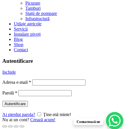
Picurare
Tamburi
Staţii de pompare
Infrastructură
Utilaje agricole
Servicii
Instalare pivoți
Blog
Shop
Contact
Autentificare
Inchide
Adresa e-mail
*
Parolă
*
Autentificare
Ai pierdut parola?
Ţine-mă minte!
Nu ai un cont?
Crează acum!
Contactează-ne