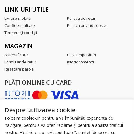
LINK-URI UTILE
Livrare şi plată
Politica de retur
Confidenţialitate
Politica privind cookie
Termeni şi condiţii
MAGAZIN
Autentificare
Coş cumpărături
Formular de retur
Istoric comenzi
Resetare parolă
PLĂŢI ONLINE CU CARD
Despre utilizarea cookie
AUTORITATEA NAȚIONALĂ PENTRU
PROTECȚIA CONSUMATORILOR
Folosim cookie-uri pentru a vă îmbunătăți experiența de
navigare, pentru a vă oferi reclame și pentru a analiza traficul
nostru. Făcând clic pe „Accept toate”, sunteți de acord cu