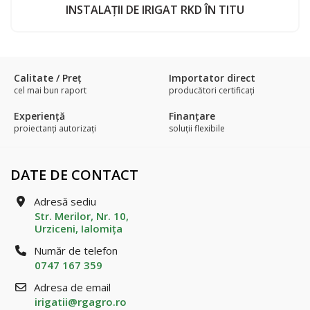
INSTALAŢII DE IRIGAT RKD ÎN TITU
Calitate / Preţ
Importator direct
cel mai bun raport
producători certificaţi
Experienţă
Finanțare
proiectanți autorizați
soluții flexibile
DATE DE CONTACT
Adresă sediu
Str. Merilor, Nr. 10,
Urziceni, Ialomiţa
Număr de telefon
0747 167 359
Adresa de email
irigatii@rgagro.ro