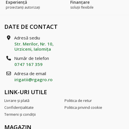
Experienţă
Finanțare
proiectanți autorizați
soluții flexibile
DATE DE CONTACT
Adresă sediu
Str. Merilor, Nr. 10,
Urziceni, Ialomiţa
Număr de telefon
0747 167 359
Adresa de email
irigatii@rgagro.ro
LINK-URI UTILE
Livrare şi plată
Politica de retur
Confidenţialitate
Politica privind cookie
Termeni şi condiţii
MAGAZIN