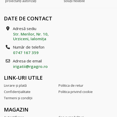
proiectanți autorizați
soluții flexibile
DATE DE CONTACT
Adresă sediu
Str. Merilor, Nr. 10,
Urziceni, Ialomiţa
Număr de telefon
0747 167 359
Adresa de email
irigatii@rgagro.ro
LINK-URI UTILE
Livrare şi plată
Politica de retur
Confidenţialitate
Politica privind cookie
Termeni şi condiţii
MAGAZIN