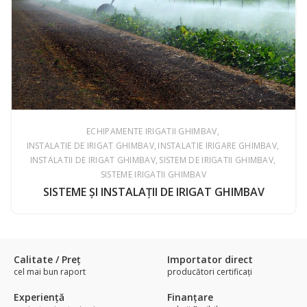
ECHIPAMENTE IRIGATII GHIMBAV
INSTALATIE DE IRIGAT GHIMBAV
INSTALATIE IRIGARE GHIMBAV
INSTALATII DE IRIGAT GHIMBAV
SISTEM DE IRIGATII GHIMBAV
SISTEME IRIGATII GHIMBAV
SISTEME ŞI INSTALAŢII DE IRIGAT GHIMBAV
Calitate / Preţ
Importator direct
cel mai bun raport
producători certificaţi
Experienţă
Finanțare