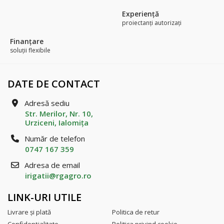
Experienţă
proiectanți autorizați
Finanțare
soluții flexibile
DATE DE CONTACT
Adresă sediu
Str. Merilor, Nr. 10,
Urziceni, Ialomiţa
Număr de telefon
0747 167 359
Adresa de email
irigatii@rgagro.ro
LINK-URI UTILE
Livrare şi plată
Politica de retur
Confidenţialitate
Politica privind cookie