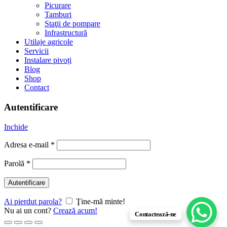
Picurare
Tamburi
Staţii de pompare
Infrastructură
Utilaje agricole
Servicii
Instalare pivoți
Blog
Shop
Contact
Autentificare
Inchide
Adresa e-mail
*
Parolă
*
Autentificare
Ai pierdut parola?
Ţine-mă minte!
Nu ai un cont?
Crează acum!
Contactează-ne