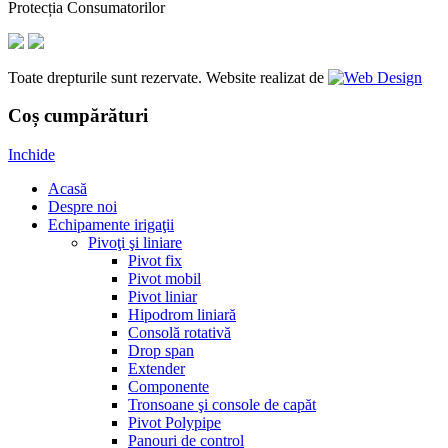
Protecția Consumatorilor
Toate drepturile sunt rezervate. Website realizat de
Coș cumpărături
Inchide
Acasă
Despre noi
Echipamente irigaţii
Pivoţi şi liniare
Pivot fix
Pivot mobil
Pivot liniar
Hipodrom liniară
Consolă rotativă
Drop span
Extender
Componente
Tronsoane şi console de capăt
Pivot Polypipe
Panouri de control