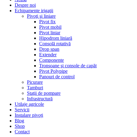
Despre noi
Echipamente irigaţii
Pivoţi şi liniare
Pivot fix
Pivot mobil
Pivot liniar
Hipodrom liniară
Consolă rotativă
Drop span
Extender
Componente
Tronsoane şi console de capăt
Pivot Polypipe
Panouri de control
Picurare
Tamburi
Staţii de pompare
Infrastructură
Utilaje agricole
Servicii
Instalare pivoți
Blog
Shop
Contact