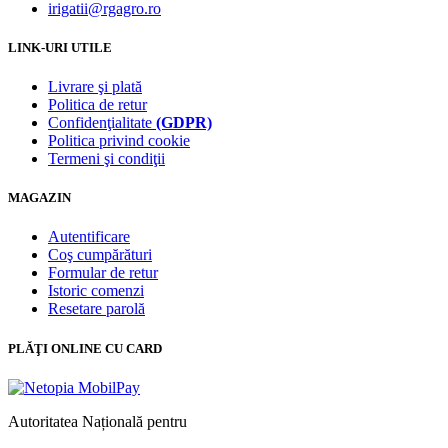
irigatii@rgagro.ro
LINK-URI UTILE
Livrare şi plată
Politica de retur
Confidenţialitate
(GDPR)
Politica privind cookie
Termeni şi condiţii
MAGAZIN
Autentificare
Coş cumpărături
Formular de retur
Istoric comenzi
Resetare parolă
PLĂŢI ONLINE CU CARD
Autoritatea Națională pentru