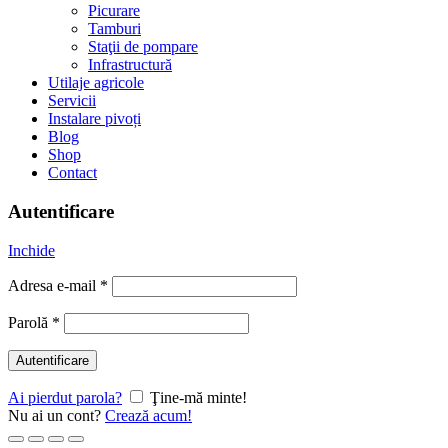
Picurare
Tamburi
Staţii de pompare
Infrastructură
Utilaje agricole
Servicii
Instalare pivoți
Blog
Shop
Contact
Autentificare
Inchide
Adresa e-mail
*
Parolă
*
Autentificare
Ai pierdut parola?
Ţine-mă minte!
Nu ai un cont?
Crează acum!