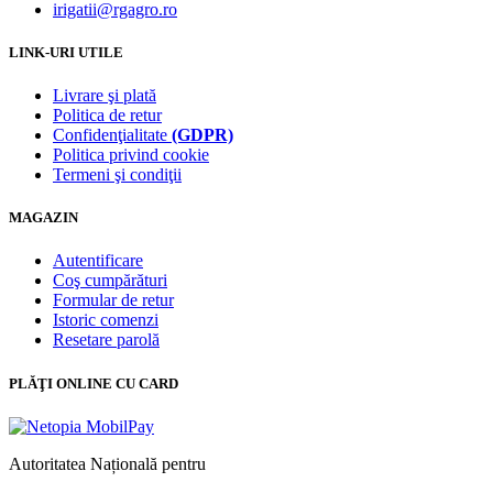
irigatii@rgagro.ro
LINK-URI UTILE
Livrare şi plată
Politica de retur
Confidenţialitate
(GDPR)
Politica privind cookie
Termeni şi condiţii
MAGAZIN
Autentificare
Coş cumpărături
Formular de retur
Istoric comenzi
Resetare parolă
PLĂŢI ONLINE CU CARD
Autoritatea Națională pentru