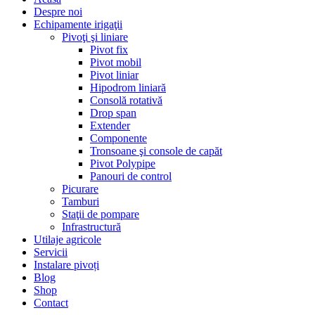
Despre noi
Echipamente irigaţii
Pivoţi şi liniare
Pivot fix
Pivot mobil
Pivot liniar
Hipodrom liniară
Consolă rotativă
Drop span
Extender
Componente
Tronsoane şi console de capăt
Pivot Polypipe
Panouri de control
Picurare
Tamburi
Staţii de pompare
Infrastructură
Utilaje agricole
Servicii
Instalare pivoți
Blog
Shop
Contact