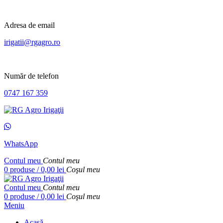
Adresa de email
irigatii@rgagro.ro
Număr de telefon
0747 167 359
WhatsApp
Contul meu
Contul meu
0
produse
/
0,00
lei
Coşul meu
Contul meu
Contul meu
0
produse
/
0,00
lei
Coşul meu
Meniu
Acasă