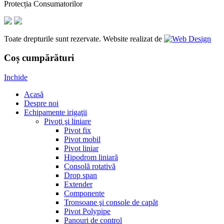
Protecția Consumatorilor
Toate drepturile sunt rezervate. Website realizat de
Coș cumpărături
Inchide
Acasă
Despre noi
Echipamente irigaţii
Pivoţi şi liniare
Pivot fix
Pivot mobil
Pivot liniar
Hipodrom liniară
Consolă rotativă
Drop span
Extender
Componente
Tronsoane şi console de capăt
Pivot Polypipe
Panouri de control