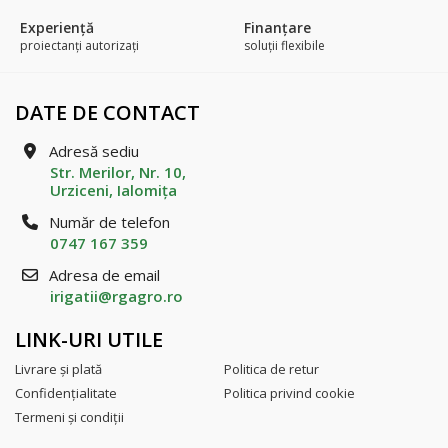
Experienţă
Finanțare
proiectanți autorizați
soluții flexibile
DATE DE CONTACT
Adresă sediu
Str. Merilor, Nr. 10,
Urziceni, Ialomiţa
Număr de telefon
0747 167 359
Adresa de email
irigatii@rgagro.ro
LINK-URI UTILE
Livrare şi plată
Politica de retur
Confidenţialitate
Politica privind cookie
Termeni şi condiţii