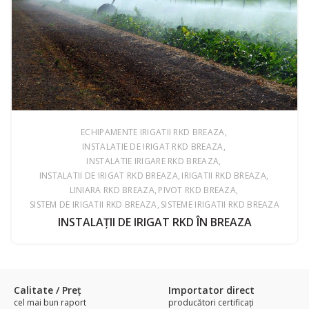
ECHIPAMENTE IRIGATII RKD BREAZA
INSTALATIE DE IRIGAT RKD BREAZA
INSTALATIE IRIGARE RKD BREAZA
INSTALATII DE IRIGAT RKD BREAZA
IRIGATII RKD BREAZA
LINIARA RKD BREAZA
PIVOT RKD BREAZA
SISTEM DE IRIGATII RKD BREAZA
SISTEME IRIGATII RKD BREAZA
INSTALAŢII DE IRIGAT RKD ÎN BREAZA
Calitate / Preţ
Importator direct
cel mai bun raport
producători certificaţi