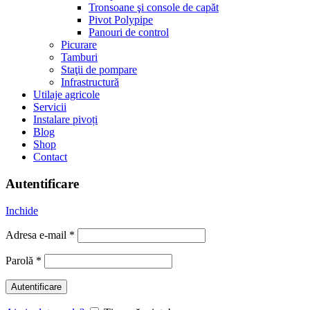
Tronsoane şi console de capăt
Pivot Polypipe
Panouri de control
Picurare
Tamburi
Staţii de pompare
Infrastructură
Utilaje agricole
Servicii
Instalare pivoți
Blog
Shop
Contact
Autentificare
Inchide
Adresa e-mail
*
Parolă
*
Autentificare