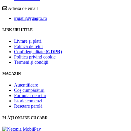
Adresa de email
irigatii@rgagro.ro
LINK-URI UTILE
Livrare şi plată
Politica de retur
Confidenţialitate
(GDPR)
Politica privind cookie
Termeni şi condiţii
MAGAZIN
Autentificare
Coş cumpărături
Formular de retur
Istoric comenzi
Resetare parolă
PLĂŢI ONLINE CU CARD