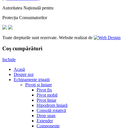
Autoritatea Națională pentru
Protecția Consumatorilor
Toate drepturile sunt rezervate. Website realizat de
Coș cumpărături
Inchide
Acasă
Despre noi
Echipamente irigaţii
Pivoţi şi liniare
Pivot fix
Pivot mobil
Pivot liniar
Hipodrom liniară
Consolă rotativă
Drop span
Extender
Componente