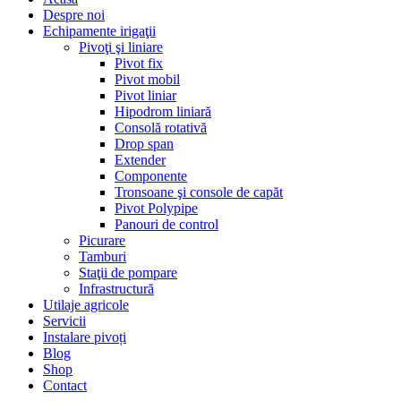
Despre noi
Echipamente irigaţii
Pivoţi şi liniare
Pivot fix
Pivot mobil
Pivot liniar
Hipodrom liniară
Consolă rotativă
Drop span
Extender
Componente
Tronsoane şi console de capăt
Pivot Polypipe
Panouri de control
Picurare
Tamburi
Staţii de pompare
Infrastructură
Utilaje agricole
Servicii
Instalare pivoți
Blog
Shop
Contact