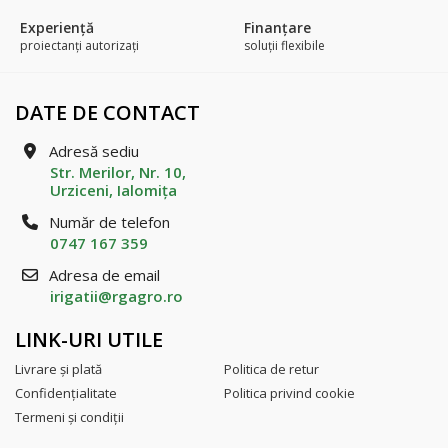
Experienţă
Finanțare
proiectanți autorizați
soluții flexibile
DATE DE CONTACT
Adresă sediu
Str. Merilor, Nr. 10,
Urziceni, Ialomiţa
Număr de telefon
0747 167 359
Adresa de email
irigatii@rgagro.ro
LINK-URI UTILE
Livrare şi plată
Politica de retur
Confidenţialitate
Politica privind cookie
Termeni şi condiţii