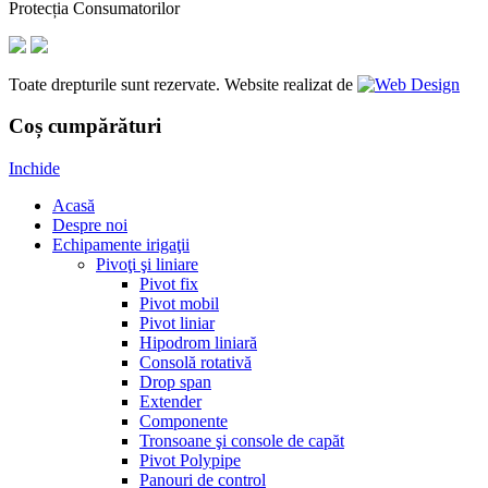
Protecția Consumatorilor
Toate drepturile sunt rezervate. Website realizat de
Coș cumpărături
Inchide
Acasă
Despre noi
Echipamente irigaţii
Pivoţi şi liniare
Pivot fix
Pivot mobil
Pivot liniar
Hipodrom liniară
Consolă rotativă
Drop span
Extender
Componente
Tronsoane şi console de capăt
Pivot Polypipe
Panouri de control