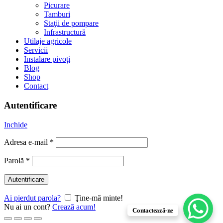
Picurare
Tamburi
Staţii de pompare
Infrastructură
Utilaje agricole
Servicii
Instalare pivoți
Blog
Shop
Contact
Autentificare
Inchide
Adresa e-mail
*
Parolă
*
Autentificare
Ai pierdut parola?
Ţine-mă minte!
Nu ai un cont?
Crează acum!
Contactează-ne