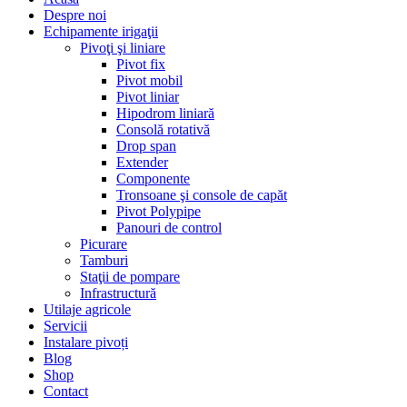
Despre noi
Echipamente irigaţii
Pivoţi şi liniare
Pivot fix
Pivot mobil
Pivot liniar
Hipodrom liniară
Consolă rotativă
Drop span
Extender
Componente
Tronsoane şi console de capăt
Pivot Polypipe
Panouri de control
Picurare
Tamburi
Staţii de pompare
Infrastructură
Utilaje agricole
Servicii
Instalare pivoți
Blog
Shop
Contact