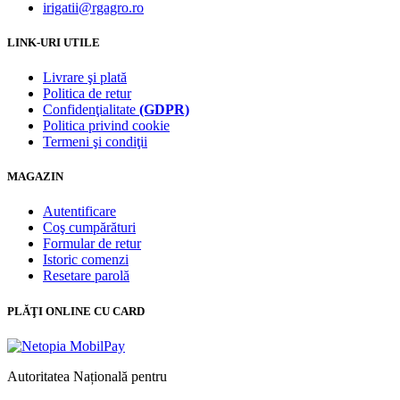
irigatii@rgagro.ro
LINK-URI UTILE
Livrare şi plată
Politica de retur
Confidenţialitate
(GDPR)
Politica privind cookie
Termeni şi condiţii
MAGAZIN
Autentificare
Coş cumpărături
Formular de retur
Istoric comenzi
Resetare parolă
PLĂŢI ONLINE CU CARD
Autoritatea Națională pentru